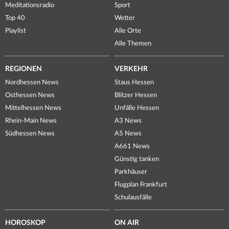
Meditationsradio
Sport
Top 40
Wetter
Playlist
Alle Orte
Alle Themen
REGIONEN
VERKEHR
Nordhessen News
Staus Hessen
Osthessen News
Blitzer Hessen
Mittelhessen News
Unfälle Hessen
Rhein-Main News
A3 News
Südhessen News
A5 News
A661 News
Günstig tanken
Parkhäuser
Flugplan Frankfurt
Schulausfälle
HOROSKOP
ON AIR