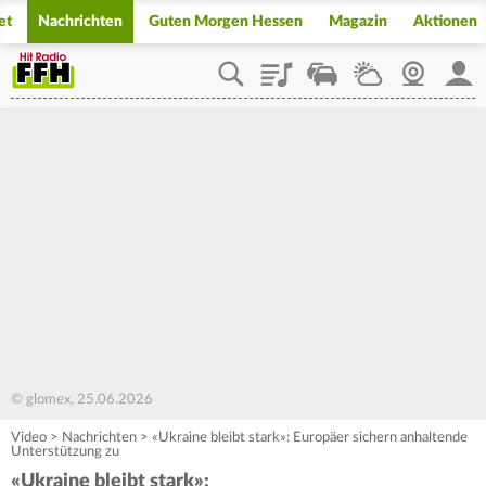
et
Nachrichten
Guten Morgen Hessen
Magazin
Aktionen
Playlist
Staupilot
Wetter
Webcam
Mein
© glomex, 25.06.2026
Video
>
Nachrichten
>
«Ukraine bleibt stark»: Europäer sichern anhaltende
Unterstützung zu
«Ukraine bleibt stark»: