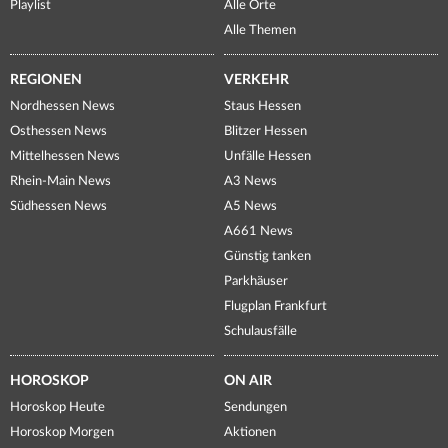
Playlist
Alle Orte
Alle Themen
REGIONEN
VERKEHR
Nordhessen News
Staus Hessen
Osthessen News
Blitzer Hessen
Mittelhessen News
Unfälle Hessen
Rhein-Main News
A3 News
Südhessen News
A5 News
A661 News
Günstig tanken
Parkhäuser
Flugplan Frankfurt
Schulausfälle
HOROSKOP
ON AIR
Horoskop Heute
Sendungen
Horoskop Morgen
Aktionen