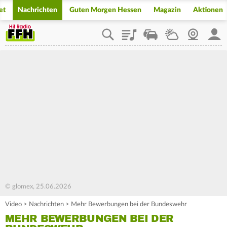
et
Nachrichten
Guten Morgen Hessen
Magazin
Aktionen
Playlist
Staupilot
Wetter
Webcam
Mein
© glomex, 25.06.2026
Video
>
Nachrichten
>
Mehr Bewerbungen bei der Bundeswehr
MEHR BEWERBUNGEN BEI DER