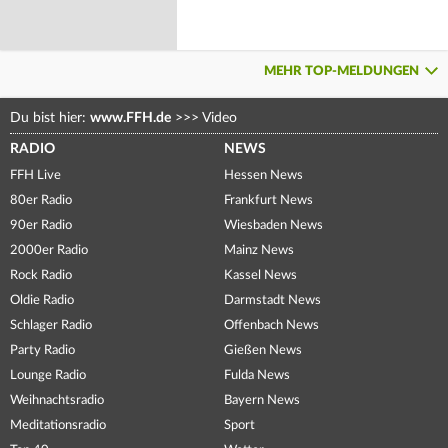
MEHR TOP-MELDUNGEN
Du bist hier:
www.FFH.de
>>>
Video
RADIO
NEWS
FFH Live
Hessen News
80er Radio
Frankfurt News
90er Radio
Wiesbaden News
2000er Radio
Mainz News
Rock Radio
Kassel News
Oldie Radio
Darmstadt News
Schlager Radio
Offenbach News
Party Radio
Gießen News
Lounge Radio
Fulda News
Weihnachtsradio
Bayern News
Meditationsradio
Sport