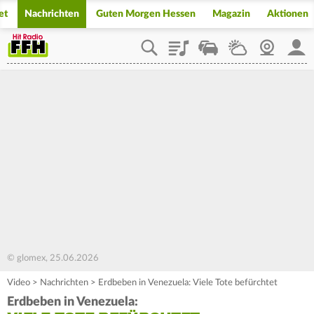
et
Nachrichten
Guten Morgen Hessen
Magazin
Aktionen
Playlist
Staupilot
Wetter
Webcam
Mein
© glomex, 25.06.2026
Video
>
Nachrichten
>
Erdbeben in Venezuela: Viele Tote befürchtet
Erdbeben in Venezuela: