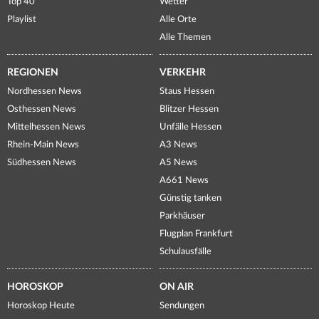
Top 40
Wetter
Playlist
Alle Orte
Alle Themen
REGIONEN
VERKEHR
Nordhessen News
Staus Hessen
Osthessen News
Blitzer Hessen
Mittelhessen News
Unfälle Hessen
Rhein-Main News
A3 News
Südhessen News
A5 News
A661 News
Günstig tanken
Parkhäuser
Flugplan Frankfurt
Schulausfälle
HOROSKOP
ON AIR
Horoskop Heute
Sendungen