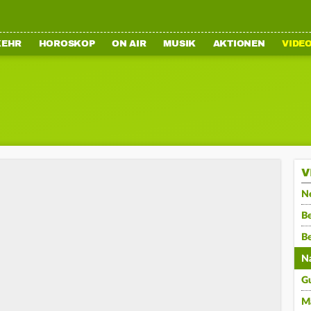
KEHR
HOROSKOP
ON AIR
MUSIK
AKTIONEN
VIDE
V
N
Be
B
N
G
M