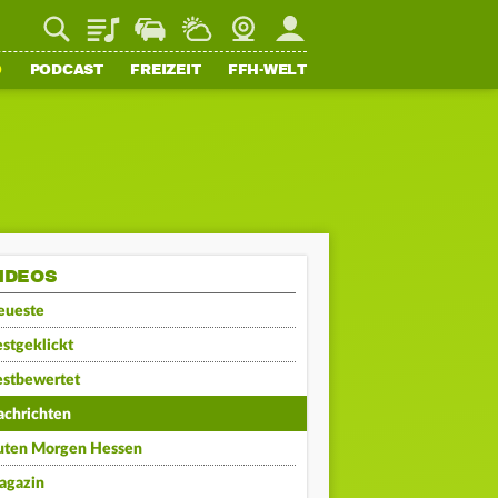
Playlist
Staupilot
Wetter
Webcam
Mein FFH
O
PODCAST
FREIZEIT
FFH-WELT
IDEOS
eueste
stgeklickt
estbewertet
achrichten
uten Morgen Hessen
agazin