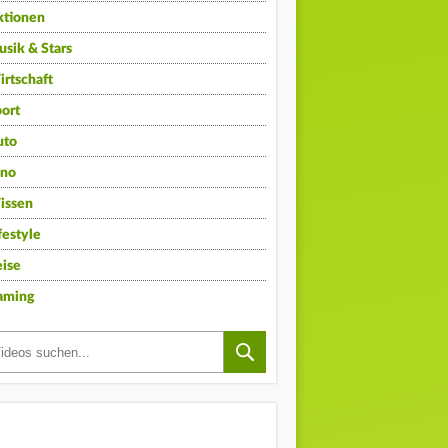
ktionen
sik & Stars
rtschaft
ort
uto
ino
issen
festyle
ise
aming