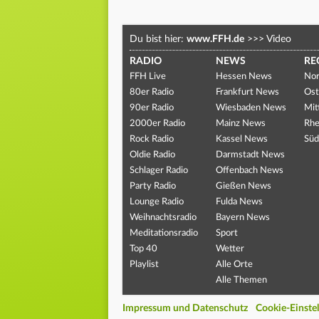
Du bist hier:
www.FFH.de
>>>
Video
RADIO
NEWS
RE
FFH Live
Hessen News
Nor
80er Radio
Frankfurt News
Ost
90er Radio
Wiesbaden News
Mit
2000er Radio
Mainz News
Rhe
Rock Radio
Kassel News
Süd
Oldie Radio
Darmstadt News
Schlager Radio
Offenbach News
Party Radio
Gießen News
Lounge Radio
Fulda News
Weihnachtsradio
Bayern News
Meditationsradio
Sport
Top 40
Wetter
Playlist
Alle Orte
Alle Themen
Impressum und Datenschutz
Cookie-Einste