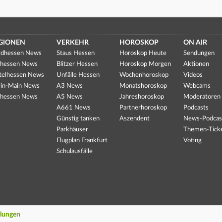
GIONEN
VERKEHR
HOROSKOP
ON AIR
dhessen News
Staus Hessen
Horoskop Heute
Sendungen
hessen News
Blitzer Hessen
Horoskop Morgen
Aktionen
telhessen News
Unfälle Hessen
Wochenhoroskop
Videos
in-Main News
A3 News
Monatshoroskop
Webcams
hessen News
A5 News
Jahreshoroskop
Moderatoren
A661 News
Partnerhoroskop
Podcasts
Günstig tanken
Aszendent
News-Podcas
Parkhäuser
Themen-Tick
Flugplan Frankfurt
Voting
Schulausfälle
llungen