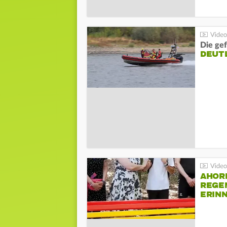
Die gef
DEUT
AHOR
REGE
ERIN
BEIM 