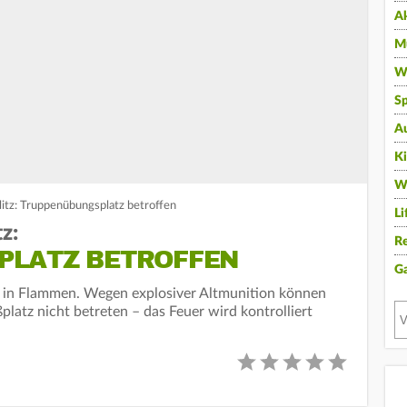
A
Mu
Wi
Sp
A
K
W
itz: Truppenübungsplatz betroffen
Li
z:
Re
PLATZ BETROFFEN
G
 in Flammen. Wegen explosiver Altmunition können
platz nicht betreten – das Feuer wird kontrolliert