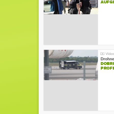
AUFG
Drohnen
DOBR
PROF