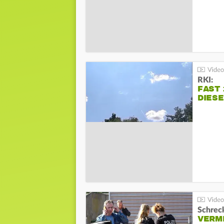
RKI:
FAST 
DIES
Schreck
VERM