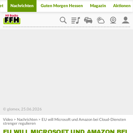
et
Nachrichten
Guten Morgen Hessen
Magazin
Aktionen
Playlist
Staupilot
Wetter
Webcam
Mein
© glomex, 25.06.2026
Video
>
Nachrichten
>
EU will Microsoft und Amazon bei Cloud-Diensten
strenger regulieren
EU WILL MICROSOFT UND AMAZON BEI