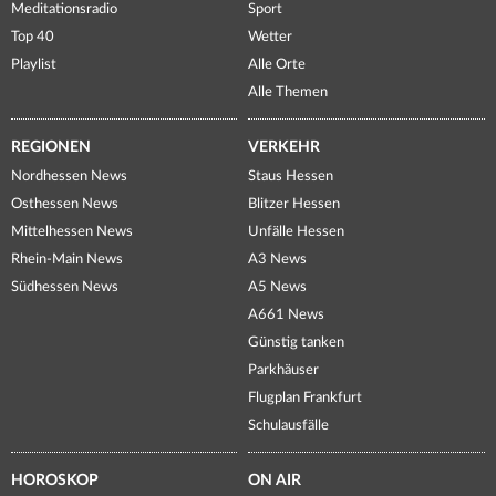
Meditationsradio
Sport
Top 40
Wetter
Playlist
Alle Orte
Alle Themen
REGIONEN
VERKEHR
Nordhessen News
Staus Hessen
Osthessen News
Blitzer Hessen
Mittelhessen News
Unfälle Hessen
Rhein-Main News
A3 News
Südhessen News
A5 News
A661 News
Günstig tanken
Parkhäuser
Flugplan Frankfurt
Schulausfälle
HOROSKOP
ON AIR