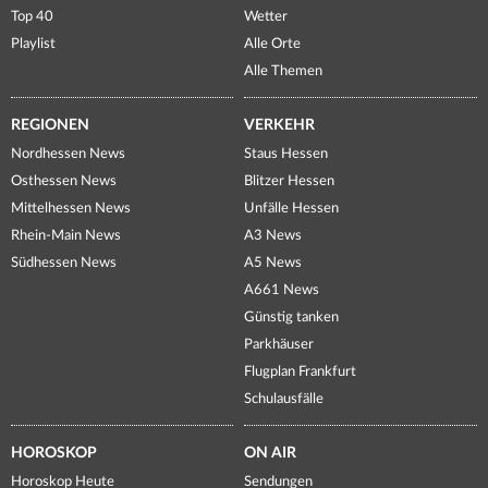
Top 40
Wetter
Playlist
Alle Orte
Alle Themen
REGIONEN
VERKEHR
Nordhessen News
Staus Hessen
Osthessen News
Blitzer Hessen
Mittelhessen News
Unfälle Hessen
Rhein-Main News
A3 News
Südhessen News
A5 News
A661 News
Günstig tanken
Parkhäuser
Flugplan Frankfurt
Schulausfälle
HOROSKOP
ON AIR
Horoskop Heute
Sendungen