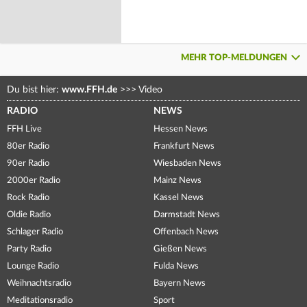
MEHR TOP-MELDUNGEN
Du bist hier:
www.FFH.de
>>>
Video
RADIO
NEWS
FFH Live
Hessen News
80er Radio
Frankfurt News
90er Radio
Wiesbaden News
2000er Radio
Mainz News
Rock Radio
Kassel News
Oldie Radio
Darmstadt News
Schlager Radio
Offenbach News
Party Radio
Gießen News
Lounge Radio
Fulda News
Weihnachtsradio
Bayern News
Meditationsradio
Sport