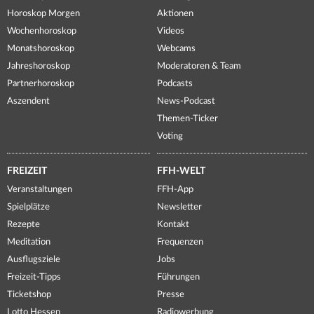
Horoskop Morgen
Aktionen
Wochenhoroskop
Videos
Monatshoroskop
Webcams
Jahreshoroskop
Moderatoren & Team
Partnerhoroskop
Podcasts
Aszendent
News-Podcast
Themen-Ticker
Voting
FREIZEIT
FFH-WELT
Veranstaltungen
FFH-App
Spielplätze
Newsletter
Rezepte
Kontakt
Meditation
Frequenzen
Ausflugsziele
Jobs
Freizeit-Tipps
Führungen
Ticketshop
Presse
Lotto Hessen
Radiowerbung