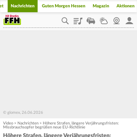
et
Nachrichten
Guten Morgen Hessen
Magazin
Aktionen
Playlist
Staupilot
Wetter
Webcam
Mein
© glomex, 26.06.2026
Video
>
Nachrichten
>
Höhere Strafen, längere Verjährungsfristen:
Missbrauchsopfer begrüßen neue EU-Richtlinie
Höhere Strafen, längere Verjährungsfristen: