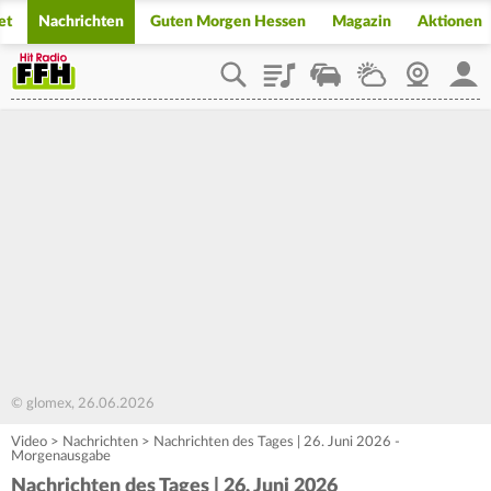
et
Nachrichten
Guten Morgen Hessen
Magazin
Aktionen
Playlist
Staupilot
Wetter
Webcam
Mein
© glomex, 26.06.2026
Video
>
Nachrichten
>
Nachrichten des Tages | 26. Juni 2026 -
Morgenausgabe
Nachrichten des Tages | 26. Juni 2026