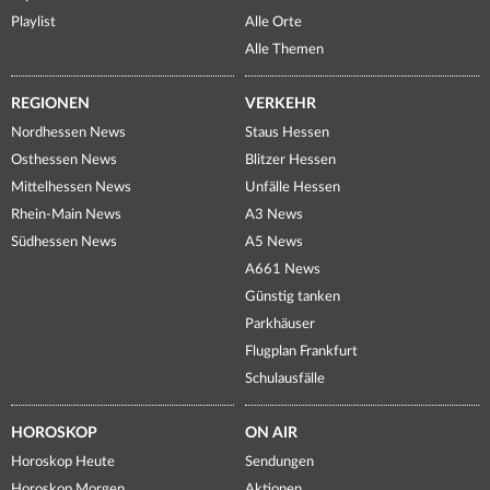
Playlist
Alle Orte
Alle Themen
REGIONEN
VERKEHR
Nordhessen News
Staus Hessen
Osthessen News
Blitzer Hessen
Mittelhessen News
Unfälle Hessen
Rhein-Main News
A3 News
Südhessen News
A5 News
A661 News
Günstig tanken
Parkhäuser
Flugplan Frankfurt
Schulausfälle
HOROSKOP
ON AIR
Horoskop Heute
Sendungen
Horoskop Morgen
Aktionen