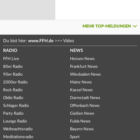
MEHR TOP-MELDUNGEN
Du bist hier:
www.FFH.de
>>>
Video
RADIO
NEWS
FFH Live
Hessen News
80er Radio
Frankfurt News
90er Radio
Wiesbaden News
2000er Radio
Mainz News
Rock Radio
Kassel News
Oldie Radio
Darmstadt News
Schlager Radio
Offenbach News
Party Radio
Gießen News
Lounge Radio
Fulda News
Weihnachtsradio
Bayern News
Meditationsradio
Sport