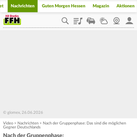
et
Nachrichten
Guten Morgen Hessen
Magazin
Aktionen
Playlist
Staupilot
Wetter
Webcam
Mein
© glomex, 26.06.2026
Video
>
Nachrichten
>
Nach der Gruppenphase: Das sind die möglichen
Gegner Deutschlands
Nach der Gruppenphase: