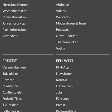
Horoskop Morgen
Aktionen
Wochenhoroskop
Videos
Monatshoroskop
Webcams
Jahreshoroskop
Moderatoren & Team
Partnerhoroskop
Podcasts
Aszendent
News-Podcast
Themen-Ticker
Voting
FREIZEIT
FFH-WELT
Veranstaltungen
FFH-App
Spielplätze
Newsletter
Rezepte
Kontakt
Meditation
Frequenzen
Ausflugsziele
Jobs
Freizeit-Tipps
Führungen
Ticketshop
Presse
Lotto Hessen
Radiowerbung