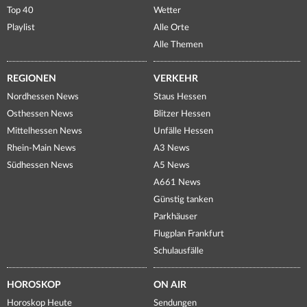
Top 40
Wetter
Playlist
Alle Orte
Alle Themen
REGIONEN
VERKEHR
Nordhessen News
Staus Hessen
Osthessen News
Blitzer Hessen
Mittelhessen News
Unfälle Hessen
Rhein-Main News
A3 News
Südhessen News
A5 News
A661 News
Günstig tanken
Parkhäuser
Flugplan Frankfurt
Schulausfälle
HOROSKOP
ON AIR
Horoskop Heute
Sendungen