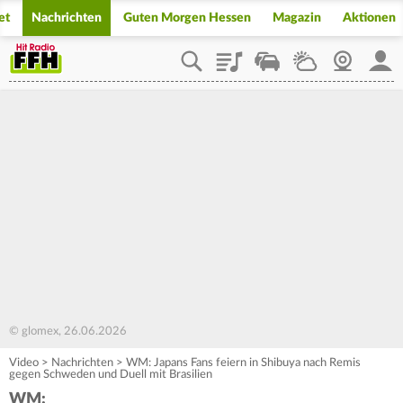
et
Nachrichten
Guten Morgen Hessen
Magazin
Aktionen
Playlist
Staupilot
Wetter
Webcam
Mein
© glomex, 26.06.2026
Video
>
Nachrichten
>
WM: Japans Fans feiern in Shibuya nach Remis
gegen Schweden und Duell mit Brasilien
WM: