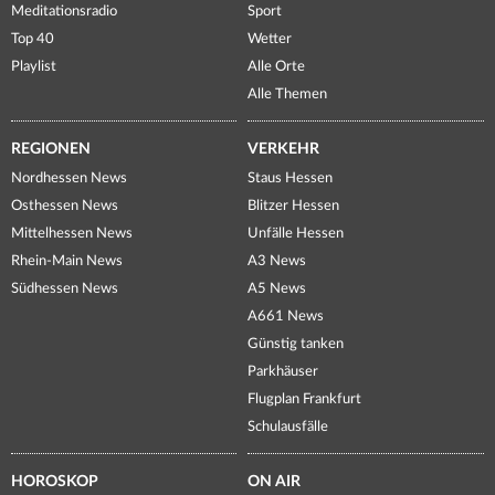
Meditationsradio
Sport
Top 40
Wetter
Playlist
Alle Orte
Alle Themen
REGIONEN
VERKEHR
Nordhessen News
Staus Hessen
Osthessen News
Blitzer Hessen
Mittelhessen News
Unfälle Hessen
Rhein-Main News
A3 News
Südhessen News
A5 News
A661 News
Günstig tanken
Parkhäuser
Flugplan Frankfurt
Schulausfälle
HOROSKOP
ON AIR