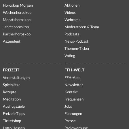
Horoskop Morgen
Aktionen
Wochenhoroskop
Videos
Monatshoroskop
Webcams
Jahreshoroskop
Moderatoren & Team
Partnerhoroskop
Podcasts
Aszendent
News-Podcast
Themen-Ticker
Voting
FREIZEIT
FFH-WELT
Veranstaltungen
FFH-App
Spielplätze
Newsletter
Rezepte
Kontakt
Meditation
Frequenzen
Ausflugsziele
Jobs
Freizeit-Tipps
Führungen
Ticketshop
Presse
Lotto Hessen
Radiowerbung