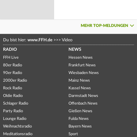
MEHR TOP-MELDUNGEN
Du bist hier:
www.FFH.de
>>>
Video
RADIO
NEWS
FFH Live
Hessen News
80er Radio
Frankfurt News
90er Radio
Wiesbaden News
2000er Radio
Mainz News
Rock Radio
Kassel News
Oldie Radio
Darmstadt News
Schlager Radio
Offenbach News
Party Radio
Gießen News
Lounge Radio
Fulda News
Weihnachtsradio
Bayern News
Meditationsradio
Sport