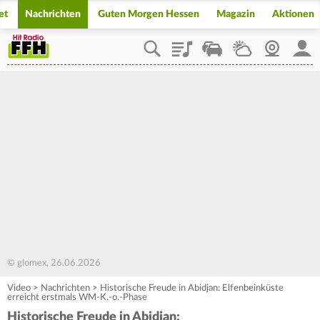
et
Nachrichten
Guten Morgen Hessen
Magazin
Aktionen
Playlist
Staupilot
Wetter
Webcam
Mein
© glomex, 26.06.2026
Video
>
Nachrichten
>
Historische Freude in Abidjan: Elfenbeinküste
erreicht erstmals WM-K.-o.-Phase
Historische Freude in Abidjan: