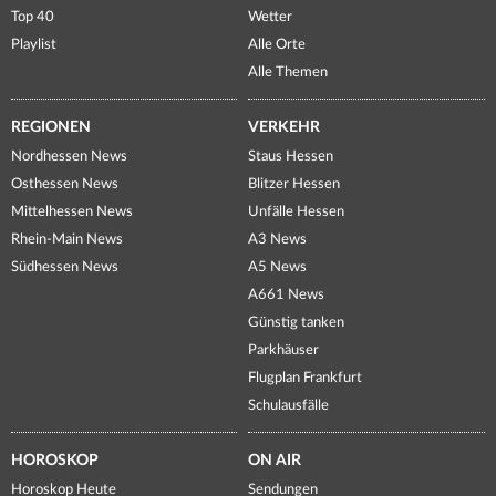
Top 40
Wetter
Playlist
Alle Orte
Alle Themen
REGIONEN
VERKEHR
Nordhessen News
Staus Hessen
Osthessen News
Blitzer Hessen
Mittelhessen News
Unfälle Hessen
Rhein-Main News
A3 News
Südhessen News
A5 News
A661 News
Günstig tanken
Parkhäuser
Flugplan Frankfurt
Schulausfälle
HOROSKOP
ON AIR
Horoskop Heute
Sendungen