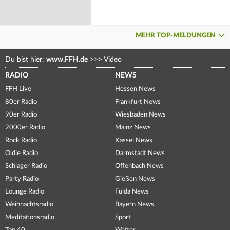
MEHR TOP-MELDUNGEN
Du bist hier:
www.FFH.de
>>>
Video
RADIO
NEWS
FFH Live
Hessen News
80er Radio
Frankfurt News
90er Radio
Wiesbaden News
2000er Radio
Mainz News
Rock Radio
Kassel News
Oldie Radio
Darmstadt News
Schlager Radio
Offenbach News
Party Radio
Gießen News
Lounge Radio
Fulda News
Weihnachtsradio
Bayern News
Meditationsradio
Sport