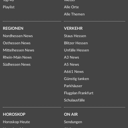
Top 40
Wetter
Playlist
Alle Orte
Alle Themen
REGIONEN
VERKEHR
Nordhessen News
Staus Hessen
Osthessen News
Blitzer Hessen
Mittelhessen News
Unfälle Hessen
Rhein-Main News
A3 News
Südhessen News
A5 News
A661 News
Günstig tanken
Parkhäuser
Flugplan Frankfurt
Schulausfälle
HOROSKOP
ON AIR
Horoskop Heute
Sendungen