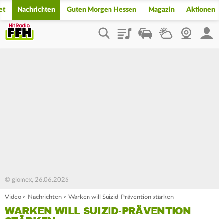
et
Nachrichten
Guten Morgen Hessen
Magazin
Aktionen
Playlist
Staupilot
Wetter
Webcam
Mein
© glomex, 26.06.2026
Video
>
Nachrichten
>
Warken will Suizid-Prävention stärken
WARKEN WILL SUIZID-PRÄVENTION