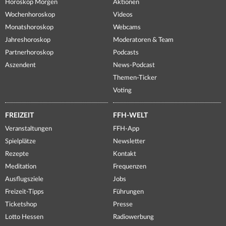
Horoskop Morgen
Aktionen
Wochenhoroskop
Videos
Monatshoroskop
Webcams
Jahreshoroskop
Moderatoren & Team
Partnerhoroskop
Podcasts
Aszendent
News-Podcast
Themen-Ticker
Voting
FREIZEIT
FFH-WELT
Veranstaltungen
FFH-App
Spielplätze
Newsletter
Rezepte
Kontakt
Meditation
Frequenzen
Ausflugsziele
Jobs
Freizeit-Tipps
Führungen
Ticketshop
Presse
Lotto Hessen
Radiowerbung