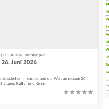
A
Mu
Wi
Sp
A
K
W
 | 26. Juni 2026 - Abendausgabe
Li
 26. Juni 2026
Re
G
lle Geschehen in Europa und der Welt an diesem 26.
erhaltung, Kultur und Reisen.