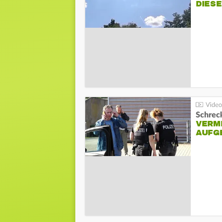
DIES
Schreck
VERM
AUFG