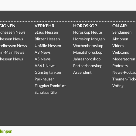
GIONEN
VERKEHR
HOROSKOP
ON AIR
dhessen News
Staus Hessen
Horoskop Heute
Sendungen
hessen News
Blitzer Hessen
Horoskop Morgen
Aktionen
telhessen News
Unfälle Hessen
Wochenhoroskop
Videos
in-Main News
A3 News
Monatshoroskop
Webcams
hessen News
A5 News
Jahreshoroskop
Moderatoren
A661 News
Partnerhoroskop
Podcasts
Günstig tanken
Aszendent
News-Podcas
Parkhäuser
Themen-Tick
Flugplan Frankfurt
Voting
Schulausfälle
llungen