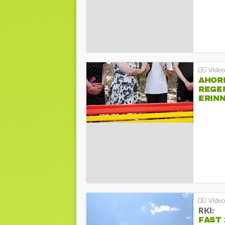
AHOR
REGE
ERIN
BEIM 
RKI:
FAST 