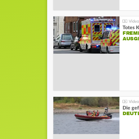
Totes 
FREM
AUSG
Die gef
DEUT