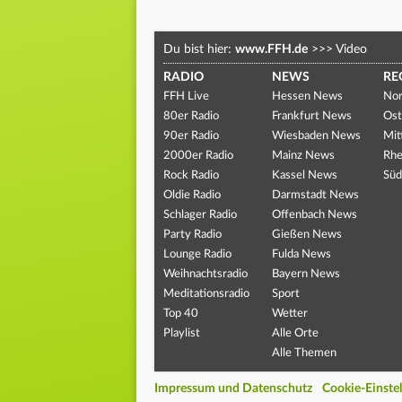
Du bist hier:
www.FFH.de
>>>
Video
RADIO
NEWS
RE
FFH Live
Hessen News
Nor
80er Radio
Frankfurt News
Ost
90er Radio
Wiesbaden News
Mit
2000er Radio
Mainz News
Rhe
Rock Radio
Kassel News
Süd
Oldie Radio
Darmstadt News
Schlager Radio
Offenbach News
Party Radio
Gießen News
Lounge Radio
Fulda News
Weihnachtsradio
Bayern News
Meditationsradio
Sport
Top 40
Wetter
Playlist
Alle Orte
Alle Themen
Impressum und Datenschutz
Cookie-Einste