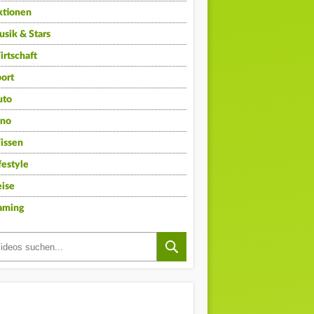
ktionen
sik & Stars
rtschaft
ort
uto
ino
issen
festyle
ise
aming