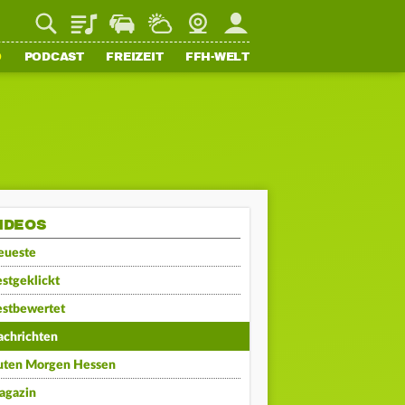
Playlist
Staupilot
Wetter
Webcam
Mein FFH
O
PODCAST
FREIZEIT
FFH-WELT
IDEOS
eueste
stgeklickt
estbewertet
achrichten
uten Morgen Hessen
agazin