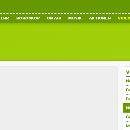
KEHR
HOROSKOP
ON AIR
MUSIK
AKTIONEN
VIDE
V
N
Be
B
N
G
M