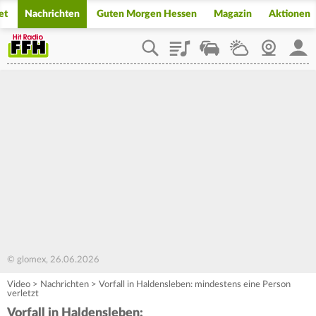
et
Nachrichten
Guten Morgen Hessen
Magazin
Aktionen
Playlist
Staupilot
Wetter
Webcam
Mein
© glomex, 26.06.2026
Video
>
Nachrichten
>
Vorfall in Haldensleben: mindestens eine Person
verletzt
Vorfall in Haldensleben: