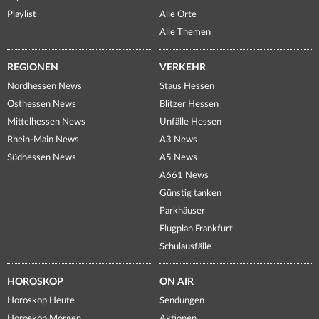
Playlist
Alle Orte
Alle Themen
REGIONEN
VERKEHR
Nordhessen News
Staus Hessen
Osthessen News
Blitzer Hessen
Mittelhessen News
Unfälle Hessen
Rhein-Main News
A3 News
Südhessen News
A5 News
A661 News
Günstig tanken
Parkhäuser
Flugplan Frankfurt
Schulausfälle
HOROSKOP
ON AIR
Horoskop Heute
Sendungen
Horoskop Morgen
Aktionen