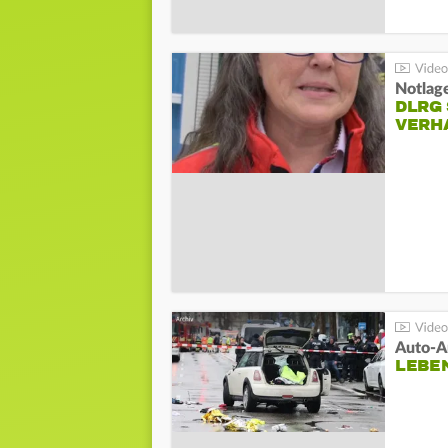
Notlag
DLRG 
VERH
LEBE