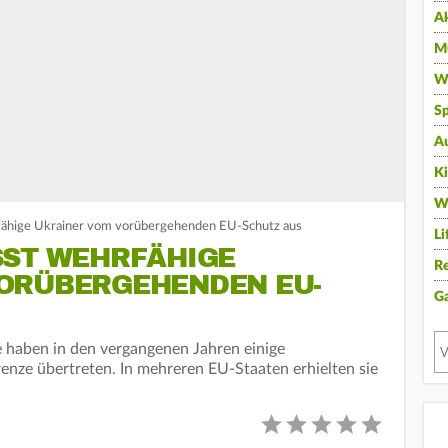
A
Mu
Wi
Sp
A
K
W
rfähige Ukrainer vom vorübergehenden EU-Schutz aus
Li
ST WEHRFÄHIGE U
Re
RÜBERGEHENDEN EU-S
G
ne haben in den vergangenen Jahren einige
Grenze übertreten. In mehreren EU-Staaten erhielten sie