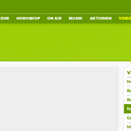
KEHR
HOROSKOP
ON AIR
MUSIK
AKTIONEN
VIDE
V
N
Be
B
N
G
M