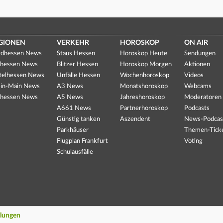
GIONEN
VERKEHR
HOROSKOP
ON AIR
dhessen News
Staus Hessen
Horoskop Heute
Sendungen
hessen News
Blitzer Hessen
Horoskop Morgen
Aktionen
telhessen News
Unfälle Hessen
Wochenhoroskop
Videos
in-Main News
A3 News
Monatshoroskop
Webcams
hessen News
A5 News
Jahreshoroskop
Moderatoren
A661 News
Partnerhoroskop
Podcasts
Günstig tanken
Aszendent
News-Podcas
Parkhäuser
Themen-Tick
Flugplan Frankfurt
Voting
Schulausfälle
llungen