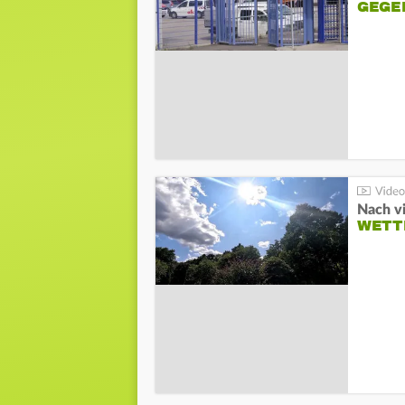
GEGE
Nach v
WETT