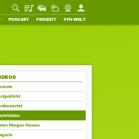
Playlist
Staupilot
Wetter
Webcam
Mein FFH
O
PODCAST
FREIZEIT
FFH-WELT
IDEOS
eueste
stgeklickt
estbewertet
achrichten
uten Morgen Hessen
agazin