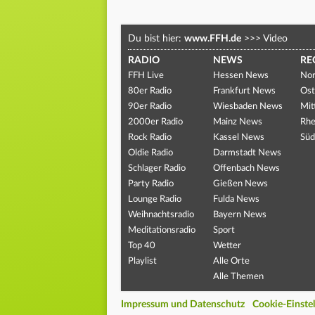
Du bist hier:
www.FFH.de
>>>
Video
RADIO
NEWS
RE
FFH Live
Hessen News
Nor
80er Radio
Frankfurt News
Ost
90er Radio
Wiesbaden News
Mit
2000er Radio
Mainz News
Rhe
Rock Radio
Kassel News
Süd
Oldie Radio
Darmstadt News
Schlager Radio
Offenbach News
Party Radio
Gießen News
Lounge Radio
Fulda News
Weihnachtsradio
Bayern News
Meditationsradio
Sport
Top 40
Wetter
Playlist
Alle Orte
Alle Themen
Impressum und Datenschutz
Cookie-Einste