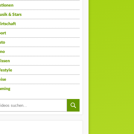
ktionen
sik & Stars
rtschaft
ort
uto
ino
issen
festyle
ise
aming