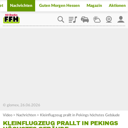
et
Nachrichten
Guten Morgen Hessen
Magazin
Aktionen
Playlist
Staupilot
Wetter
Webcam
Mein
© glomex, 26.06.2026
Video
>
Nachrichten
>
Kleinflugzeug prallt in Pekings höchstes Gebäude
KLEINFLUGZEUG PRALLT IN PEKINGS