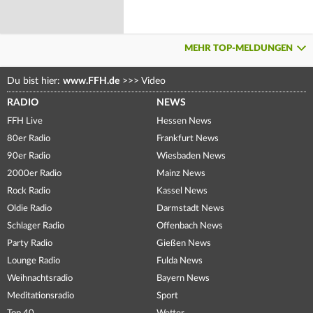
MEHR TOP-MELDUNGEN
Du bist hier:
www.FFH.de
>>>
Video
RADIO
NEWS
FFH Live
Hessen News
80er Radio
Frankfurt News
90er Radio
Wiesbaden News
2000er Radio
Mainz News
Rock Radio
Kassel News
Oldie Radio
Darmstadt News
Schlager Radio
Offenbach News
Party Radio
Gießen News
Lounge Radio
Fulda News
Weihnachtsradio
Bayern News
Meditationsradio
Sport