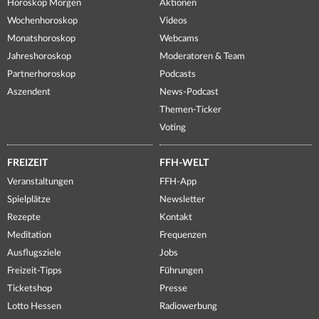
Horoskop Morgen
Aktionen
Wochenhoroskop
Videos
Monatshoroskop
Webcams
Jahreshoroskop
Moderatoren & Team
Partnerhoroskop
Podcasts
Aszendent
News-Podcast
Themen-Ticker
Voting
FREIZEIT
FFH-WELT
Veranstaltungen
FFH-App
Spielplätze
Newsletter
Rezepte
Kontakt
Meditation
Frequenzen
Ausflugsziele
Jobs
Freizeit-Tipps
Führungen
Ticketshop
Presse
Lotto Hessen
Radiowerbung