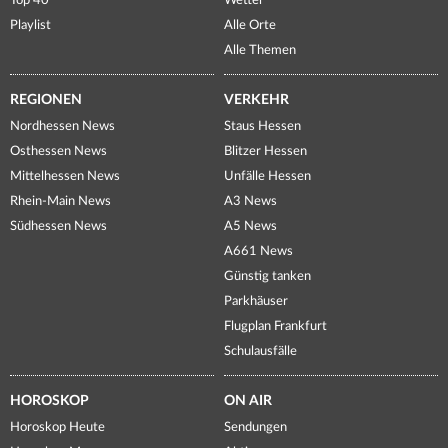
Top 40
Wetter
Playlist
Alle Orte
Alle Themen
REGIONEN
VERKEHR
Nordhessen News
Staus Hessen
Osthessen News
Blitzer Hessen
Mittelhessen News
Unfälle Hessen
Rhein-Main News
A3 News
Südhessen News
A5 News
A661 News
Günstig tanken
Parkhäuser
Flugplan Frankfurt
Schulausfälle
HOROSKOP
ON AIR
Horoskop Heute
Sendungen