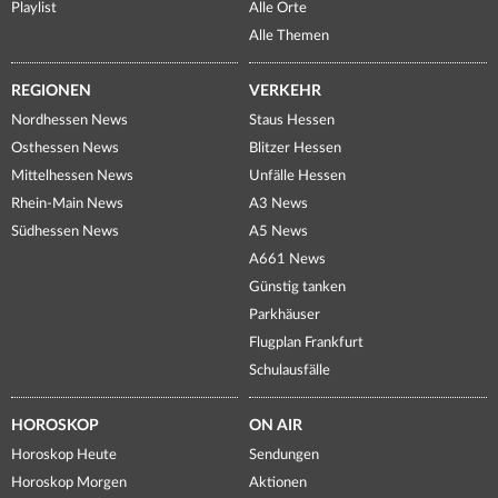
Playlist
Alle Orte
Alle Themen
REGIONEN
VERKEHR
Nordhessen News
Staus Hessen
Osthessen News
Blitzer Hessen
Mittelhessen News
Unfälle Hessen
Rhein-Main News
A3 News
Südhessen News
A5 News
A661 News
Günstig tanken
Parkhäuser
Flugplan Frankfurt
Schulausfälle
HOROSKOP
ON AIR
Horoskop Heute
Sendungen
Horoskop Morgen
Aktionen