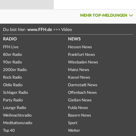
MEHR TOP-MELDUNGEN
Du bist hier:
www.FFH.de
>>>
Video
RADIO
NEWS
FFH Live
Hessen News
80er Radio
Frankfurt News
90er Radio
Wiesbaden News
2000er Radio
Mainz News
Rock Radio
Kassel News
Oldie Radio
Darmstadt News
Schlager Radio
Offenbach News
Party Radio
Gießen News
Lounge Radio
Fulda News
Weihnachtsradio
Bayern News
Meditationsradio
Sport
Top 40
Wetter