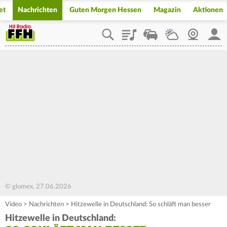
et
Nachrichten
Guten Morgen Hessen
Magazin
Aktionen
Playlist
Staupilot
Wetter
Webcam
Mein
© glomex, 27.06.2026
Video
>
Nachrichten
>
Hitzewelle in Deutschland: So schläft man besser
Hitzewelle in Deutschland: