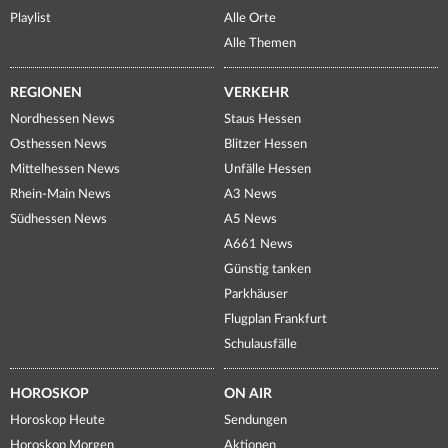
Playlist
Alle Orte
Alle Themen
REGIONEN
VERKEHR
Nordhessen News
Staus Hessen
Osthessen News
Blitzer Hessen
Mittelhessen News
Unfälle Hessen
Rhein-Main News
A3 News
Südhessen News
A5 News
A661 News
Günstig tanken
Parkhäuser
Flugplan Frankfurt
Schulausfälle
HOROSKOP
ON AIR
Horoskop Heute
Sendungen
Horoskop Morgen
Aktionen