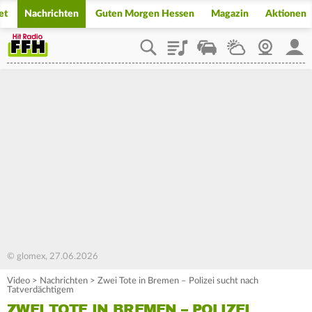
et
Nachrichten
Guten Morgen Hessen
Magazin
Aktionen
Playlist
Staupilot
Wetter
Webcam
Mein
© glomex, 27.06.2026
Video
>
Nachrichten
>
Zwei Tote in Bremen – Polizei sucht nach
Tatverdächtigem
ZWEI TOTE IN BREMEN – POLIZEI