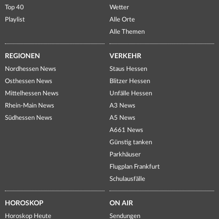
Top 40
Wetter
Playlist
Alle Orte
Alle Themen
REGIONEN
VERKEHR
Nordhessen News
Staus Hessen
Osthessen News
Blitzer Hessen
Mittelhessen News
Unfälle Hessen
Rhein-Main News
A3 News
Südhessen News
A5 News
A661 News
Günstig tanken
Parkhäuser
Flugplan Frankfurt
Schulausfälle
HOROSKOP
ON AIR
Horoskop Heute
Sendungen