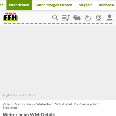
et
Nachrichten
Guten Morgen Hessen
Magazin
Aktionen
Playlist
Staupilot
Wetter
Webcam
Mein
© glomex, 27.06.2026
Video
>
Nachrichten
>
Weiter beim WM-Debüt: Kap Verde schafft
Sensation
Weiter beim WM-Debüt: