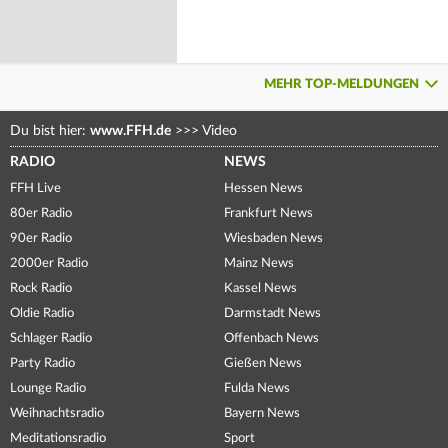
MEHR TOP-MELDUNGEN
Du bist hier:
www.FFH.de
>>>
Video
RADIO
NEWS
FFH Live
Hessen News
80er Radio
Frankfurt News
90er Radio
Wiesbaden News
2000er Radio
Mainz News
Rock Radio
Kassel News
Oldie Radio
Darmstadt News
Schlager Radio
Offenbach News
Party Radio
Gießen News
Lounge Radio
Fulda News
Weihnachtsradio
Bayern News
Meditationsradio
Sport