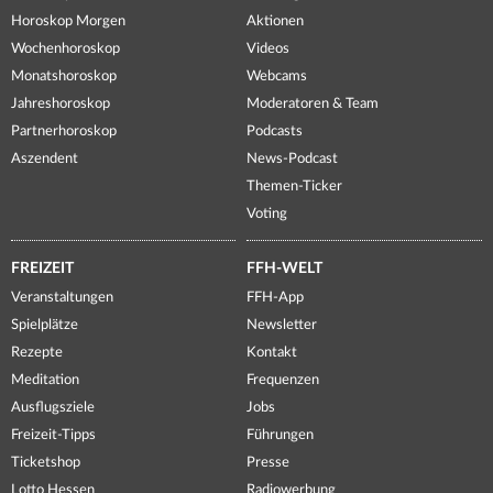
Horoskop Morgen
Aktionen
Wochenhoroskop
Videos
Monatshoroskop
Webcams
Jahreshoroskop
Moderatoren & Team
Partnerhoroskop
Podcasts
Aszendent
News-Podcast
Themen-Ticker
Voting
FREIZEIT
FFH-WELT
Veranstaltungen
FFH-App
Spielplätze
Newsletter
Rezepte
Kontakt
Meditation
Frequenzen
Ausflugsziele
Jobs
Freizeit-Tipps
Führungen
Ticketshop
Presse
Lotto Hessen
Radiowerbung