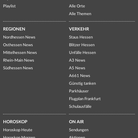
Playlist
Alle Orte
Alle Themen
REGIONEN
VERKEHR
Nordhessen News
Staus Hessen
Osthessen News
Blitzer Hessen
Mittelhessen News
Unfälle Hessen
Rhein-Main News
A3 News
Südhessen News
A5 News
A661 News
Günstig tanken
Parkhäuser
Flugplan Frankfurt
Schulausfälle
HOROSKOP
ON AIR
Horoskop Heute
Sendungen
Horoskop Morgen
Aktionen