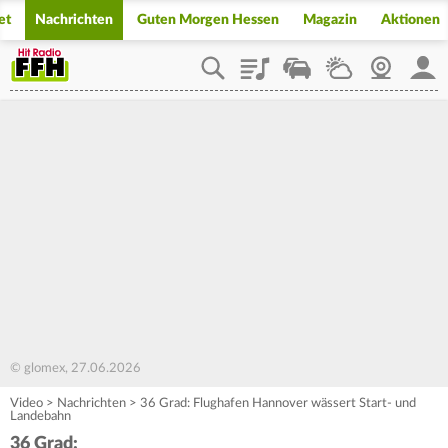
et
Nachrichten
Guten Morgen Hessen
Magazin
Aktionen
Playlist
Staupilot
Wetter
Webcam
Mein
© glomex, 27.06.2026
Video
>
Nachrichten
>
36 Grad: Flughafen Hannover wässert Start- und
Landebahn
36 Grad: