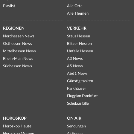
Playlist
Alle Orte
Alle Themen
REGIONEN
VERKEHR
Nordhessen News
Staus Hessen
Osthessen News
Blitzer Hessen
Mittelhessen News
Unfälle Hessen
Rhein-Main News
A3 News
Südhessen News
A5 News
A661 News
Günstig tanken
Parkhäuser
Flugplan Frankfurt
Schulausfälle
HOROSKOP
ON AIR
Horoskop Heute
Sendungen
Horoskop Morgen
Aktionen