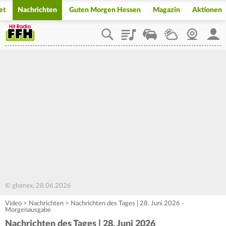
et
Nachrichten
Guten Morgen Hessen
Magazin
Aktionen
Playlist
Staupilot
Wetter
Webcam
Mein
© glomex, 28.06.2026
Video
>
Nachrichten
>
Nachrichten des Tages | 28. Juni 2026 -
Morgenausgabe
Nachrichten des Tages | 28. Juni 2026