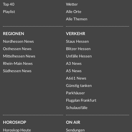
Top 40
Wetter
Playlist
Alle Orte
Alle Themen
REGIONEN
VERKEHR
Nordhessen News
Staus Hessen
Osthessen News
Blitzer Hessen
Mittelhessen News
Unfälle Hessen
Rhein-Main News
A3 News
Südhessen News
A5 News
A661 News
Günstig tanken
Parkhäuser
Flugplan Frankfurt
Schulausfälle
HOROSKOP
ON AIR
Horoskop Heute
Sendungen