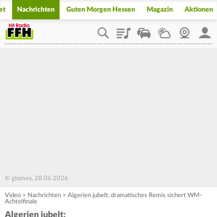
et
Nachrichten
Guten Morgen Hessen
Magazin
Aktionen
Playlist
Staupilot
Wetter
Webcam
Mein
© glomex, 28.06.2026
Video
>
Nachrichten
>
Algerien jubelt: dramatisches Remis sichert WM-
Achtelfinale
Algerien jubelt: