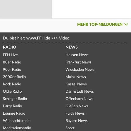
MEHR TOP-MELDUNGEN
Du bist hier:
www.FFH.de
>>>
Video
RADIO
NEWS
FFH Live
Hessen News
80er Radio
Frankfurt News
90er Radio
Wiesbaden News
2000er Radio
Mainz News
Rock Radio
Kassel News
Oldie Radio
Darmstadt News
Schlager Radio
Offenbach News
Party Radio
Gießen News
Lounge Radio
Fulda News
Weihnachtsradio
Bayern News
Meditationsradio
Sport