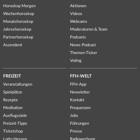
Horoskop Morgen
Aktionen
Wochenhoroskop
Videos
Monatshoroskop
Webcams
Jahreshoroskop
Moderatoren & Team
Partnerhoroskop
Podcasts
Aszendent
News-Podcast
Themen-Ticker
Voting
FREIZEIT
FFH-WELT
Veranstaltungen
FFH-App
Spielplätze
Newsletter
Rezepte
Kontakt
Meditation
Frequenzen
Ausflugsziele
Jobs
Freizeit-Tipps
Führungen
Ticketshop
Presse
Lotto Hessen
Radiowerbung