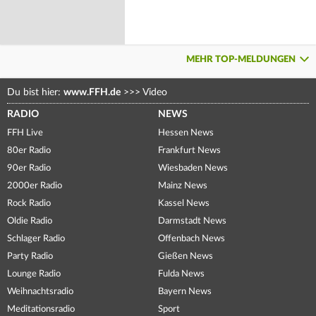
MEHR TOP-MELDUNGEN
Du bist hier:
www.FFH.de
>>>
Video
RADIO
NEWS
FFH Live
Hessen News
80er Radio
Frankfurt News
90er Radio
Wiesbaden News
2000er Radio
Mainz News
Rock Radio
Kassel News
Oldie Radio
Darmstadt News
Schlager Radio
Offenbach News
Party Radio
Gießen News
Lounge Radio
Fulda News
Weihnachtsradio
Bayern News
Meditationsradio
Sport