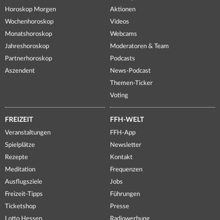
Horoskop Morgen
Aktionen
Wochenhoroskop
Videos
Monatshoroskop
Webcams
Jahreshoroskop
Moderatoren & Team
Partnerhoroskop
Podcasts
Aszendent
News-Podcast
Themen-Ticker
Voting
FREIZEIT
FFH-WELT
Veranstaltungen
FFH-App
Spielplätze
Newsletter
Rezepte
Kontakt
Meditation
Frequenzen
Ausflugsziele
Jobs
Freizeit-Tipps
Führungen
Ticketshop
Presse
Lotto Hessen
Radiowerbung