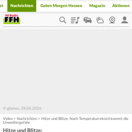
et
Nachrichten
Guten Morgen Hessen
Magazin
Aktionen
Playlist
Staupilot
Wetter
Webcam
Mein
© glomex, 28.06.2026
Video
>
Nachrichten
>
Hitze und Blitze: Nach Temperaturrekord kommt die
Unwettergefahr
Hitze und Blitze: