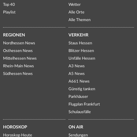
Top 40
Wetter
Playlist
Alle Orte
Alle Themen
REGIONEN
VERKEHR
Nordhessen News
Staus Hessen
Osthessen News
Blitzer Hessen
Mittelhessen News
Unfälle Hessen
Rhein-Main News
A3 News
Südhessen News
A5 News
A661 News
Günstig tanken
Parkhäuser
Flugplan Frankfurt
Schulausfälle
HOROSKOP
ON AIR
Horoskop Heute
Sendungen