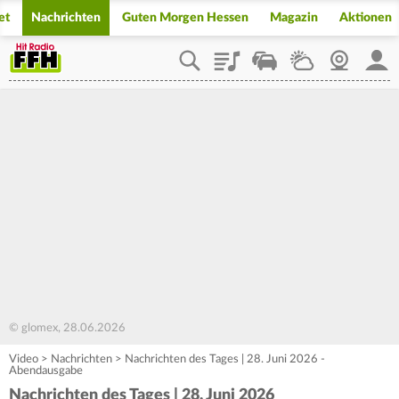
et
Nachrichten
Guten Morgen Hessen
Magazin
Aktionen
Playlist
Staupilot
Wetter
Webcam
Mein
© glomex, 28.06.2026
Video
>
Nachrichten
>
Nachrichten des Tages | 28. Juni 2026 -
Abendausgabe
Nachrichten des Tages | 28. Juni 2026