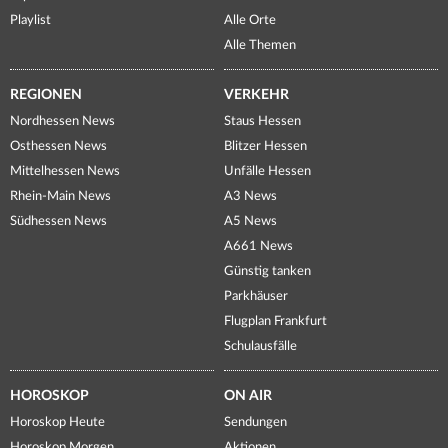
Playlist
Alle Orte
Alle Themen
REGIONEN
VERKEHR
Nordhessen News
Staus Hessen
Osthessen News
Blitzer Hessen
Mittelhessen News
Unfälle Hessen
Rhein-Main News
A3 News
Südhessen News
A5 News
A661 News
Günstig tanken
Parkhäuser
Flugplan Frankfurt
Schulausfälle
HOROSKOP
ON AIR
Horoskop Heute
Sendungen
Horoskop Morgen
Aktionen