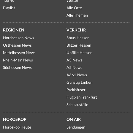
Top 40
Wetter
Playlist
Alle Orte
Alle Themen
REGIONEN
VERKEHR
Nordhessen News
Staus Hessen
Osthessen News
Blitzer Hessen
Mittelhessen News
Unfälle Hessen
Rhein-Main News
A3 News
Südhessen News
A5 News
A661 News
Günstig tanken
Parkhäuser
Flugplan Frankfurt
Schulausfälle
HOROSKOP
ON AIR
Horoskop Heute
Sendungen