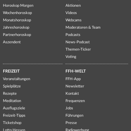
Horoskop Morgen
Aktionen
Wochenhoroskop
Videos
Monatshoroskop
Webcams
Jahreshoroskop
Moderatoren & Team
Partnerhoroskop
Podcasts
Aszendent
News-Podcast
Themen-Ticker
Voting
FREIZEIT
FFH-WELT
Veranstaltungen
FFH-App
Spielplätze
Newsletter
Rezepte
Kontakt
Meditation
Frequenzen
Ausflugsziele
Jobs
Freizeit-Tipps
Führungen
Ticketshop
Presse
Lotto Hessen
Radiowerbung