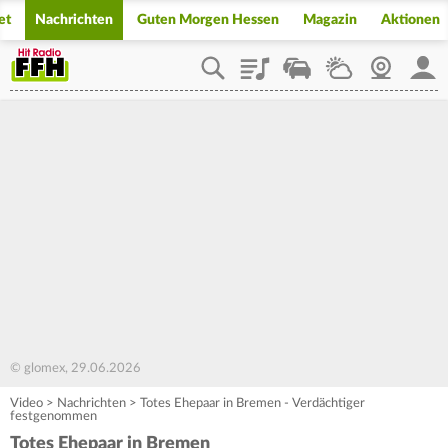
et
Nachrichten
Guten Morgen Hessen
Magazin
Aktionen
Playlist
Staupilot
Wetter
Webcam
Mein
© glomex, 29.06.2026
Video
>
Nachrichten
>
Totes Ehepaar in Bremen - Verdächtiger
festgenommen
Totes Ehepaar in Bremen