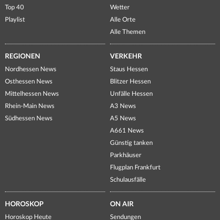
Top 40
Wetter
Playlist
Alle Orte
Alle Themen
REGIONEN
VERKEHR
Nordhessen News
Staus Hessen
Osthessen News
Blitzer Hessen
Mittelhessen News
Unfälle Hessen
Rhein-Main News
A3 News
Südhessen News
A5 News
A661 News
Günstig tanken
Parkhäuser
Flugplan Frankfurt
Schulausfälle
HOROSKOP
ON AIR
Horoskop Heute
Sendungen