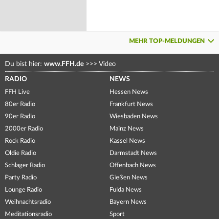
MEHR TOP-MELDUNGEN
Du bist hier:
www.FFH.de
>>>
Video
RADIO
NEWS
FFH Live
Hessen News
80er Radio
Frankfurt News
90er Radio
Wiesbaden News
2000er Radio
Mainz News
Rock Radio
Kassel News
Oldie Radio
Darmstadt News
Schlager Radio
Offenbach News
Party Radio
Gießen News
Lounge Radio
Fulda News
Weihnachtsradio
Bayern News
Meditationsradio
Sport