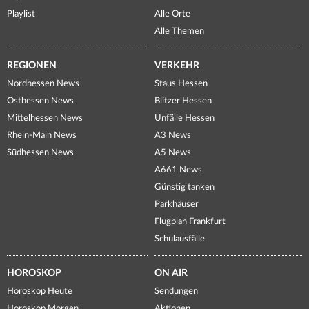
Playlist
Alle Orte
Alle Themen
REGIONEN
VERKEHR
Nordhessen News
Staus Hessen
Osthessen News
Blitzer Hessen
Mittelhessen News
Unfälle Hessen
Rhein-Main News
A3 News
Südhessen News
A5 News
A661 News
Günstig tanken
Parkhäuser
Flugplan Frankfurt
Schulausfälle
HOROSKOP
ON AIR
Horoskop Heute
Sendungen
Horoskop Morgen
Aktionen