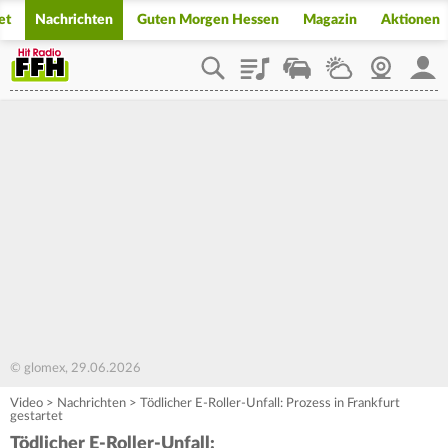
et
Nachrichten
Guten Morgen Hessen
Magazin
Aktionen
Playlist
Staupilot
Wetter
Webcam
Mein
© glomex, 29.06.2026
Video
>
Nachrichten
>
Tödlicher E-Roller-Unfall: Prozess in Frankfurt
gestartet
Tödlicher E-Roller-Unfall: