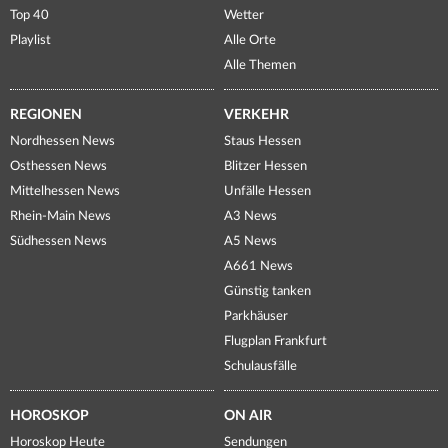
Top 40
Wetter
Playlist
Alle Orte
Alle Themen
REGIONEN
VERKEHR
Nordhessen News
Staus Hessen
Osthessen News
Blitzer Hessen
Mittelhessen News
Unfälle Hessen
Rhein-Main News
A3 News
Südhessen News
A5 News
A661 News
Günstig tanken
Parkhäuser
Flugplan Frankfurt
Schulausfälle
HOROSKOP
ON AIR
Horoskop Heute
Sendungen