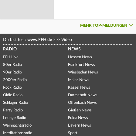
MEHR TOP-MELDUNGEN
Du bist hier:
www.FFH.de
>>>
Video
RADIO
NEWS
FFH Live
Hessen News
80er Radio
Frankfurt News
90er Radio
Wiesbaden News
2000er Radio
Mainz News
Rock Radio
Kassel News
Oldie Radio
Darmstadt News
Schlager Radio
Offenbach News
Party Radio
Gießen News
Lounge Radio
Fulda News
Weihnachtsradio
Bayern News
Meditationsradio
Sport