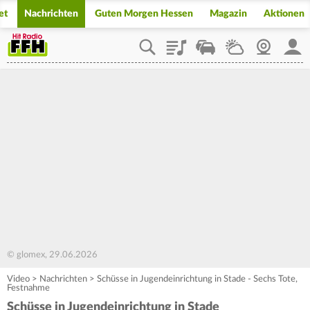
et
Nachrichten
Guten Morgen Hessen
Magazin
Aktionen
Playlist
Staupilot
Wetter
Webcam
Mein
© glomex, 29.06.2026
Video
>
Nachrichten
>
Schüsse in Jugendeinrichtung in Stade - Sechs Tote,
Festnahme
Schüsse in Jugendeinrichtung in Stade