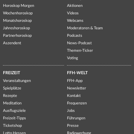
Horoskop Morgen
Aktionen
Wochenhoroskop
Videos
Monatshoroskop
Webcams
Jahreshoroskop
Moderatoren & Team
Partnerhoroskop
Podcasts
Aszendent
News-Podcast
Themen-Ticker
Voting
FREIZEIT
FFH-WELT
Veranstaltungen
FFH-App
Spielplätze
Newsletter
Rezepte
Kontakt
Meditation
Frequenzen
Ausflugsziele
Jobs
Freizeit-Tipps
Führungen
Ticketshop
Presse
Lotto Hessen
Radiowerbung