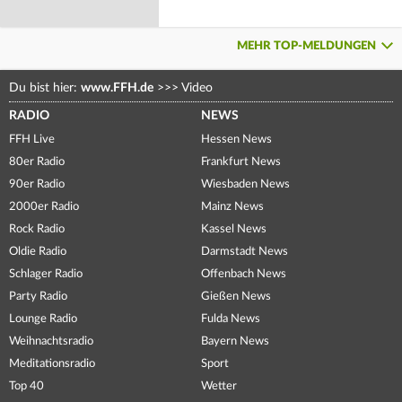
MEHR TOP-MELDUNGEN
Du bist hier:
www.FFH.de
>>>
Video
RADIO
NEWS
FFH Live
Hessen News
80er Radio
Frankfurt News
90er Radio
Wiesbaden News
2000er Radio
Mainz News
Rock Radio
Kassel News
Oldie Radio
Darmstadt News
Schlager Radio
Offenbach News
Party Radio
Gießen News
Lounge Radio
Fulda News
Weihnachtsradio
Bayern News
Meditationsradio
Sport
Top 40
Wetter