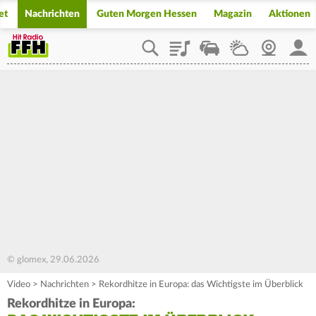
et
Nachrichten
Guten Morgen Hessen
Magazin
Aktionen
Playlist
Staupilot
Wetter
Webcam
Mein
© glomex, 29.06.2026
Video
>
Nachrichten
>
Rekordhitze in Europa: das Wichtigste im Überblick
Rekordhitze in Europa: