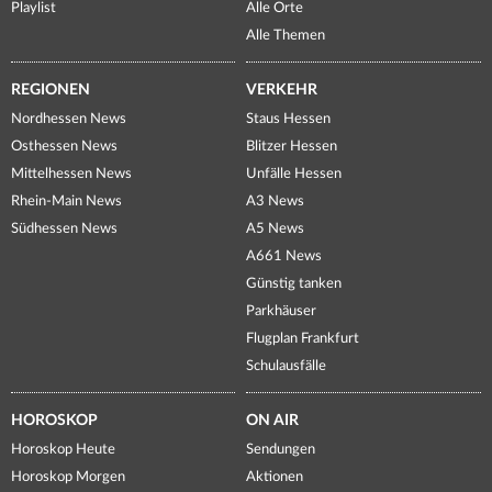
Playlist
Alle Orte
Alle Themen
REGIONEN
VERKEHR
Nordhessen News
Staus Hessen
Osthessen News
Blitzer Hessen
Mittelhessen News
Unfälle Hessen
Rhein-Main News
A3 News
Südhessen News
A5 News
A661 News
Günstig tanken
Parkhäuser
Flugplan Frankfurt
Schulausfälle
HOROSKOP
ON AIR
Horoskop Heute
Sendungen
Horoskop Morgen
Aktionen