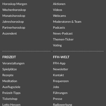
Horoskop Morgen
Aktionen
Wochenhoroskop
Videos
Monatshoroskop
Webcams
Jahreshoroskop
Moderatoren & Team
Partnerhoroskop
Podcasts
Aszendent
News-Podcast
Themen-Ticker
Voting
FREIZEIT
FFH-WELT
Veranstaltungen
FFH-App
Spielplätze
Newsletter
Rezepte
Kontakt
Meditation
Frequenzen
Ausflugsziele
Jobs
Freizeit-Tipps
Führungen
Ticketshop
Presse
Lotto Hessen
Radiowerbung