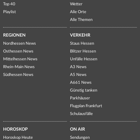
Top 40
Wetter
Playlist
Alle Orte
Alle Themen
REGIONEN
VERKEHR
Nordhessen News
Staus Hessen
Osthessen News
Blitzer Hessen
Mittelhessen News
Unfälle Hessen
Rhein-Main News
A3 News
Südhessen News
A5 News
A661 News
Günstig tanken
Parkhäuser
Flugplan Frankfurt
Schulausfälle
HOROSKOP
ON AIR
Horoskop Heute
Sendungen