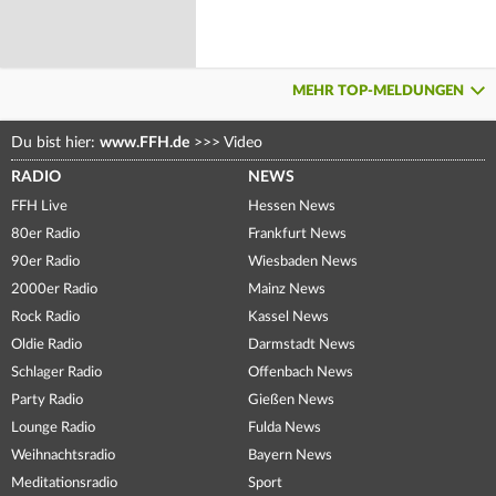
MEHR TOP-MELDUNGEN
Du bist hier:
www.FFH.de
>>>
Video
RADIO
NEWS
FFH Live
Hessen News
80er Radio
Frankfurt News
90er Radio
Wiesbaden News
2000er Radio
Mainz News
Rock Radio
Kassel News
Oldie Radio
Darmstadt News
Schlager Radio
Offenbach News
Party Radio
Gießen News
Lounge Radio
Fulda News
Weihnachtsradio
Bayern News
Meditationsradio
Sport