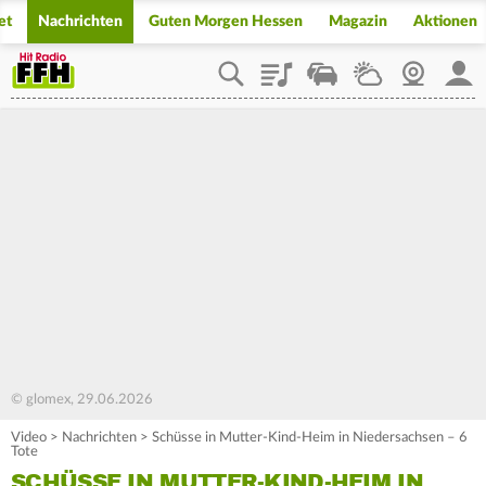
et
Nachrichten
Guten Morgen Hessen
Magazin
Aktionen
Playlist
Staupilot
Wetter
Webcam
Mein
© glomex, 29.06.2026
Video
>
Nachrichten
>
Schüsse in Mutter-Kind-Heim in Niedersachsen – 6
Tote
SCHÜSSE IN MUTTER-KIND-HEIM IN