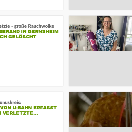
letzte - große Rauchwolke
BRAND IN GERNSHEIM E
CH GELÖSCHT
unuskreis:
 VON U-BAHN ERFASST
EI VERLETZTE…