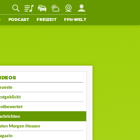
Playlist
Staupilot
Wetter
Webcam
Mein FFH
O
PODCAST
FREIZEIT
FFH-WELT
IDEOS
eueste
stgeklickt
estbewertet
achrichten
uten Morgen Hessen
agazin