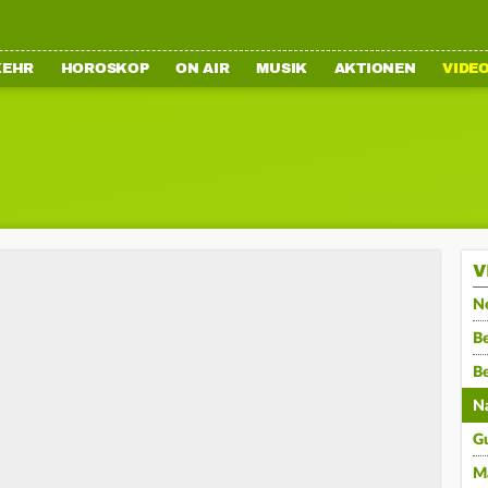
KEHR
HOROSKOP
ON AIR
MUSIK
AKTIONEN
VIDE
V
N
Be
B
N
G
M