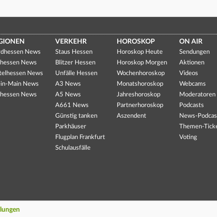
GIONEN
VERKEHR
HOROSKOP
ON AIR
dhessen News
Staus Hessen
Horoskop Heute
Sendungen
hessen News
Blitzer Hessen
Horoskop Morgen
Aktionen
telhessen News
Unfälle Hessen
Wochenhoroskop
Videos
in-Main News
A3 News
Monatshoroskop
Webcams
hessen News
A5 News
Jahreshoroskop
Moderatoren
A661 News
Partnerhoroskop
Podcasts
Günstig tanken
Aszendent
News-Podcas
Parkhäuser
Themen-Tick
Flugplan Frankfurt
Voting
Schulausfälle
llungen