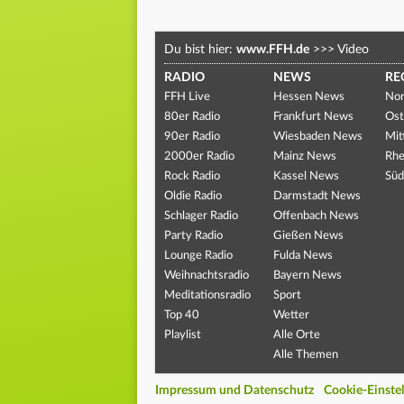
Du bist hier:
www.FFH.de
>>>
Video
RADIO
NEWS
RE
FFH Live
Hessen News
Nor
80er Radio
Frankfurt News
Ost
90er Radio
Wiesbaden News
Mit
2000er Radio
Mainz News
Rhe
Rock Radio
Kassel News
Süd
Oldie Radio
Darmstadt News
Schlager Radio
Offenbach News
Party Radio
Gießen News
Lounge Radio
Fulda News
Weihnachtsradio
Bayern News
Meditationsradio
Sport
Top 40
Wetter
Playlist
Alle Orte
Alle Themen
Impressum und Datenschutz
Cookie-Einste