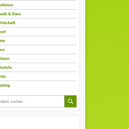
ktionen
sik & Stars
rtschaft
ort
uto
ino
issen
festyle
ise
aming