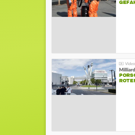
GEFA
Millia
PORSC
ROTE