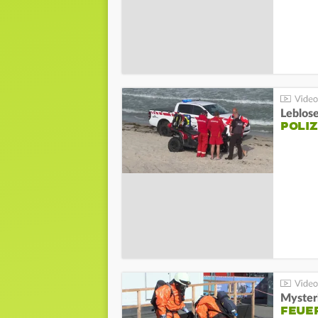
Leblos
POLIZ
Mysteri
FEUE