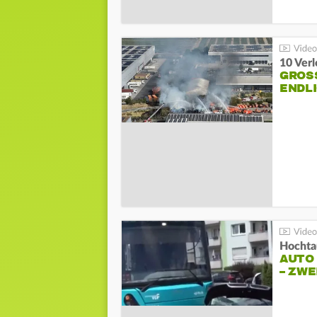
10 Ver
GROSS
NDLI
Hochta
AUTO
– ZW