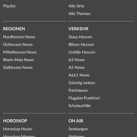
Playlist
Alle Orte
Alle Themen
REGIONEN
VERKEHR
Nordhessen News
Staus Hessen
Osthessen News
Blitzer Hessen
Mittelhessen News
Unfälle Hessen
Rhein-Main News
A3 News
Südhessen News
A5 News
A661 News
Günstig tanken
Parkhäuser
Flugplan Frankfurt
Schulausfälle
HOROSKOP
ON AIR
Horoskop Heute
Sendungen
Horoskop Morgen
Aktionen