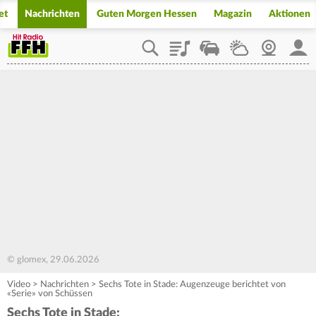
et
Nachrichten
Guten Morgen Hessen
Magazin
Aktionen
Playlist
Staupilot
Wetter
Webcam
Mein
© glomex, 29.06.2026
Video
>
Nachrichten
>
Sechs Tote in Stade: Augenzeuge berichtet von
«Serie» von Schüssen
Sechs Tote in Stade: