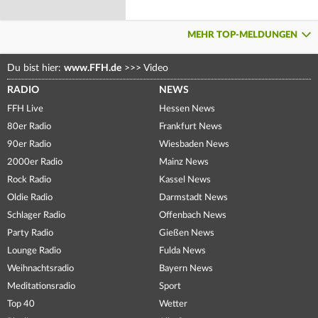
MEHR TOP-MELDUNGEN
Du bist hier:
www.FFH.de
>>>
Video
RADIO
NEWS
FFH Live
Hessen News
80er Radio
Frankfurt News
90er Radio
Wiesbaden News
2000er Radio
Mainz News
Rock Radio
Kassel News
Oldie Radio
Darmstadt News
Schlager Radio
Offenbach News
Party Radio
Gießen News
Lounge Radio
Fulda News
Weihnachtsradio
Bayern News
Meditationsradio
Sport
Top 40
Wetter