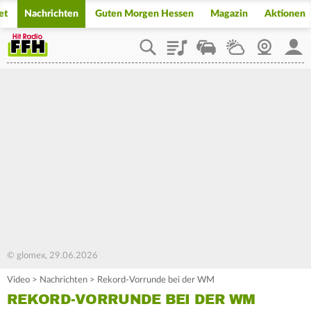
et
Nachrichten
Guten Morgen Hessen
Magazin
Aktionen
Playlist
Staupilot
Wetter
Webcam
Mein
© glomex, 29.06.2026
Video
>
Nachrichten
>
Rekord-Vorrunde bei der WM
REKORD-VORRUNDE BEI DER WM