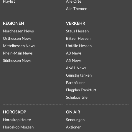
Playlist
Alle Orte
Alle Themen
REGIONEN
VERKEHR
Nordhessen News
Staus Hessen
Osthessen News
Blitzer Hessen
Mittelhessen News
Unfälle Hessen
Rhein-Main News
A3 News
Südhessen News
A5 News
A661 News
Günstig tanken
Parkhäuser
Flugplan Frankfurt
Schulausfälle
HOROSKOP
ON AIR
Horoskop Heute
Sendungen
Horoskop Morgen
Aktionen