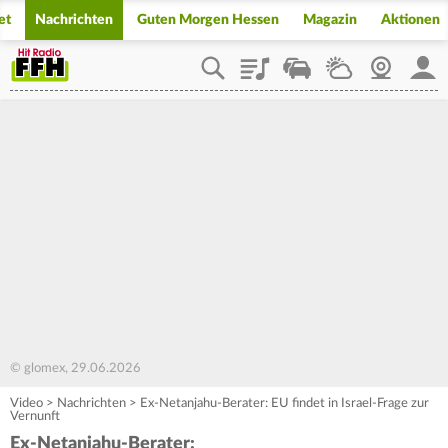
et
Nachrichten
Guten Morgen Hessen
Magazin
Aktionen
Playlist
Staupilot
Wetter
Webcam
Mein
© glomex, 29.06.2026
Video
>
Nachrichten
>
Ex-Netanjahu-Berater: EU findet in Israel-Frage zur
Vernunft
Ex-Netanjahu-Berater: