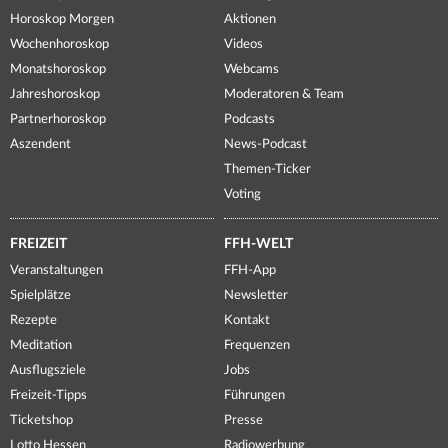
Horoskop Morgen
Aktionen
Wochenhoroskop
Videos
Monatshoroskop
Webcams
Jahreshoroskop
Moderatoren & Team
Partnerhoroskop
Podcasts
Aszendent
News-Podcast
Themen-Ticker
Voting
FREIZEIT
FFH-WELT
Veranstaltungen
FFH-App
Spielplätze
Newsletter
Rezepte
Kontakt
Meditation
Frequenzen
Ausflugsziele
Jobs
Freizeit-Tipps
Führungen
Ticketshop
Presse
Lotto Hessen
Radiowerbung