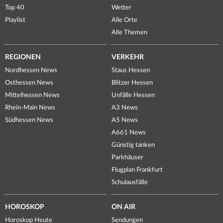
Top 40
Wetter
Playlist
Alle Orte
Alle Themen
REGIONEN
VERKEHR
Nordhessen News
Staus Hessen
Osthessen News
Blitzer Hessen
Mittelhessen News
Unfälle Hessen
Rhein-Main News
A3 News
Südhessen News
A5 News
A661 News
Günstig tanken
Parkhäuser
Flugplan Frankfurt
Schulausfälle
HOROSKOP
ON AIR
Horoskop Heute
Sendungen