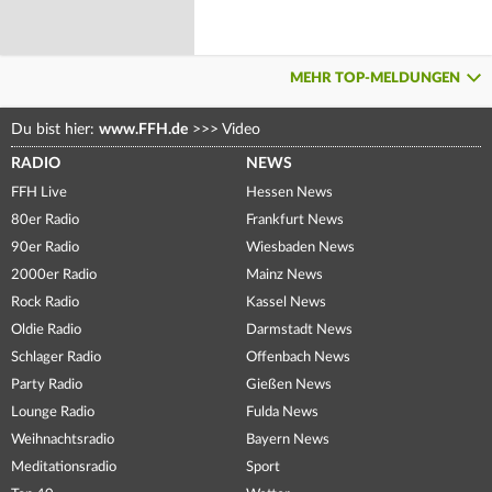
MEHR TOP-MELDUNGEN
Du bist hier:
www.FFH.de
>>>
Video
RADIO
NEWS
FFH Live
Hessen News
80er Radio
Frankfurt News
90er Radio
Wiesbaden News
2000er Radio
Mainz News
Rock Radio
Kassel News
Oldie Radio
Darmstadt News
Schlager Radio
Offenbach News
Party Radio
Gießen News
Lounge Radio
Fulda News
Weihnachtsradio
Bayern News
Meditationsradio
Sport