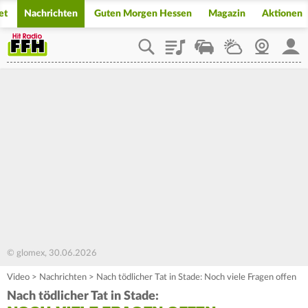
et
Nachrichten
Guten Morgen Hessen
Magazin
Aktionen
Playlist
Staupilot
Wetter
Webcam
Mein
© glomex, 30.06.2026
Video
>
Nachrichten
>
Nach tödlicher Tat in Stade: Noch viele Fragen offen
Nach tödlicher Tat in Stade: