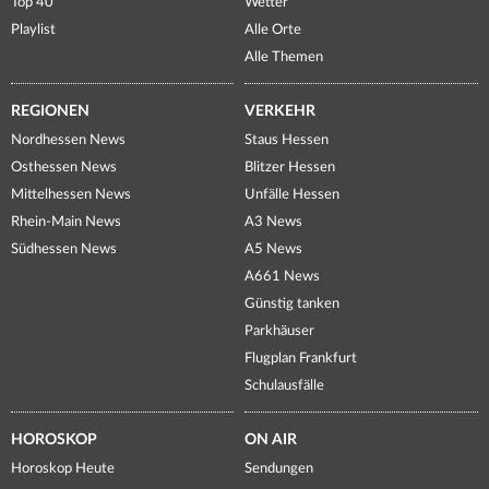
Top 40
Wetter
Playlist
Alle Orte
Alle Themen
REGIONEN
VERKEHR
Nordhessen News
Staus Hessen
Osthessen News
Blitzer Hessen
Mittelhessen News
Unfälle Hessen
Rhein-Main News
A3 News
Südhessen News
A5 News
A661 News
Günstig tanken
Parkhäuser
Flugplan Frankfurt
Schulausfälle
HOROSKOP
ON AIR
Horoskop Heute
Sendungen