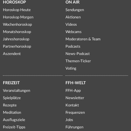
HOROSKOP
ON AIR
Horoskop Heute
Sendungen
Horoskop Morgen
Aktionen
Wochenhoroskop
Videos
Monatshoroskop
Webcams
Jahreshoroskop
Moderatoren & Team
Partnerhoroskop
Podcasts
Aszendent
News-Podcast
Themen-Ticker
Voting
FREIZEIT
FFH-WELT
Veranstaltungen
FFH-App
Spielplätze
Newsletter
Rezepte
Kontakt
Meditation
Frequenzen
Ausflugsziele
Jobs
Freizeit-Tipps
Führungen