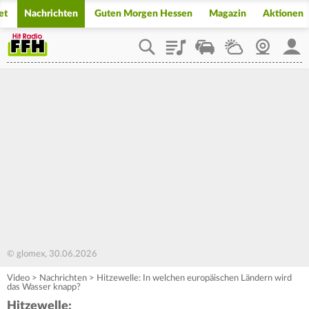
et
Nachrichten
Guten Morgen Hessen
Magazin
Aktionen
Playlist
Staupilot
Wetter
Webcam
Mein
© glomex, 30.06.2026
Video
>
Nachrichten
>
Hitzewelle: In welchen europäischen Ländern wird
das Wasser knapp?
Hitzewelle: