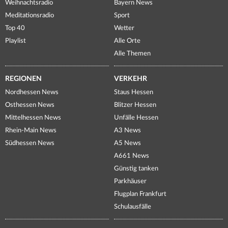
Weihnachtsradio
Bayern News
Meditationsradio
Sport
Top 40
Wetter
Playlist
Alle Orte
Alle Themen
REGIONEN
VERKEHR
Nordhessen News
Staus Hessen
Osthessen News
Blitzer Hessen
Mittelhessen News
Unfälle Hessen
Rhein-Main News
A3 News
Südhessen News
A5 News
A661 News
Günstig tanken
Parkhäuser
Flugplan Frankfurt
Schulausfälle