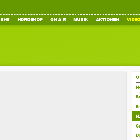
KEHR
HOROSKOP
ON AIR
MUSIK
AKTIONEN
VIDE
V
N
Be
B
N
G
M