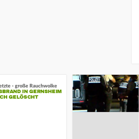
letzte - große Rauchwolke
BRAND IN GERNSHEIM E
CH GELÖSCHT