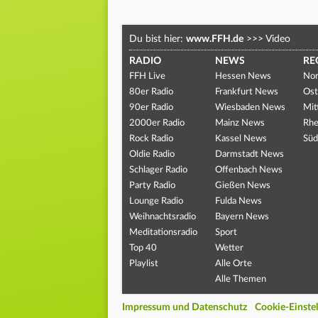
Du bist hier:
www.FFH.de
>>>
Video
RADIO
NEWS
RE
FFH Live
Hessen News
Nor
80er Radio
Frankfurt News
Ost
90er Radio
Wiesbaden News
Mit
2000er Radio
Mainz News
Rhe
Rock Radio
Kassel News
Süd
Oldie Radio
Darmstadt News
Schlager Radio
Offenbach News
Party Radio
Gießen News
Lounge Radio
Fulda News
Weihnachtsradio
Bayern News
Meditationsradio
Sport
Top 40
Wetter
Playlist
Alle Orte
Alle Themen
Impressum und Datenschutz
Cookie-Einste