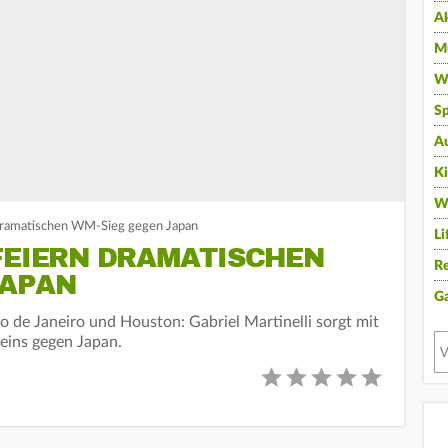
A
Mu
Wi
Sp
A
K
W
 dramatischen WM-Sieg gegen Japan
Li
FEIERN DRAMATISCHEN
Re
JAPAN
G
io de Janeiro und Houston: Gabriel Martinelli sorgt mit
eins gegen Japan.