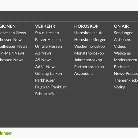
GIONEN
VERKEHR
HOROSKOP
ON AIR
dhessen News
Staus Hessen
Horoskop Heute
Sendungen
hessen News
Blitzer Hessen
Horoskop Morgen
Aktionen
telhessen News
Unfälle Hessen
Wochenhoroskop
Videos
in-Main News
A3 News
Monatshoroskop
Webcams
hessen News
A5 News
Jahreshoroskop
Moderatoren
A661 News
Partnerhoroskop
Podcasts
Günstig tanken
Aszendent
News-Podcas
Parkhäuser
Themen-Tick
Flugplan Frankfurt
Voting
Schulausfälle
llungen