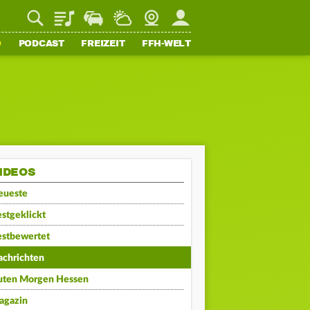
Playlist
Staupilot
Wetter
Webcam
Mein FFH
O
PODCAST
FREIZEIT
FFH-WELT
IDEOS
eueste
stgeklickt
estbewertet
achrichten
uten Morgen Hessen
agazin