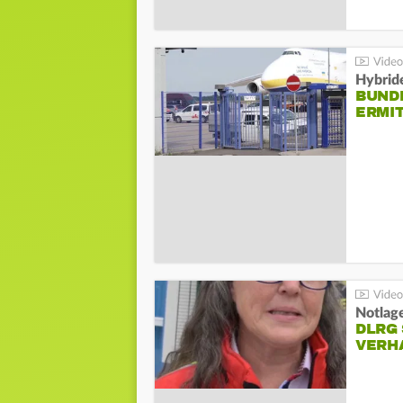
Hybrid
BUND
ERMI
Notlag
DLRG 
VERH