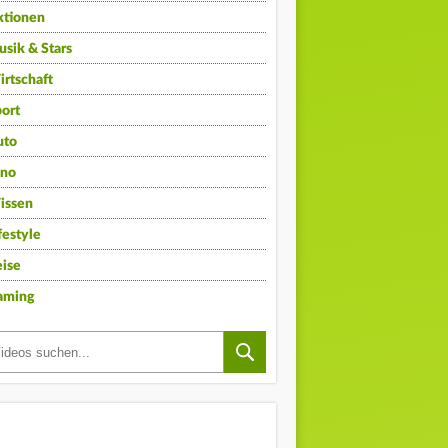
ktionen
sik & Stars
rtschaft
ort
uto
ino
issen
festyle
ise
aming