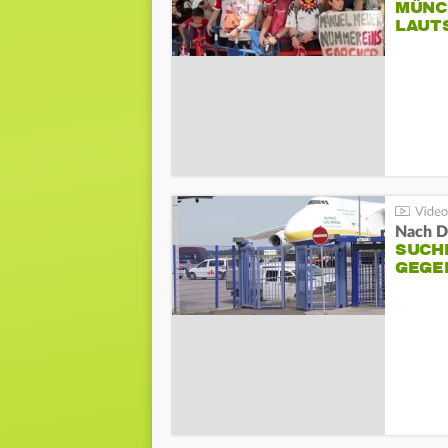
MÜNC
LAUT
Nach D
SUCH
GEGE