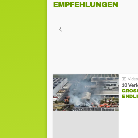
EMPFEHLUNGEN
10 Ver
GROSS
NDLI