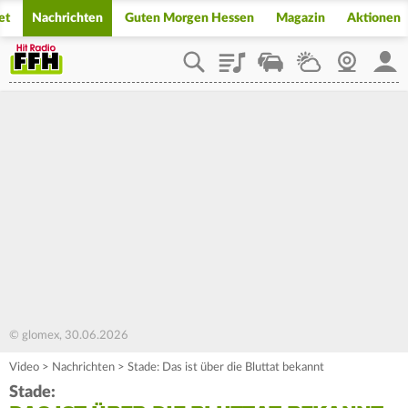
et
Nachrichten
Guten Morgen Hessen
Magazin
Aktionen
Playlist
Staupilot
Wetter
Webcam
Mein
© glomex, 30.06.2026
Video
>
Nachrichten
>
Stade: Das ist über die Bluttat bekannt
Stade: