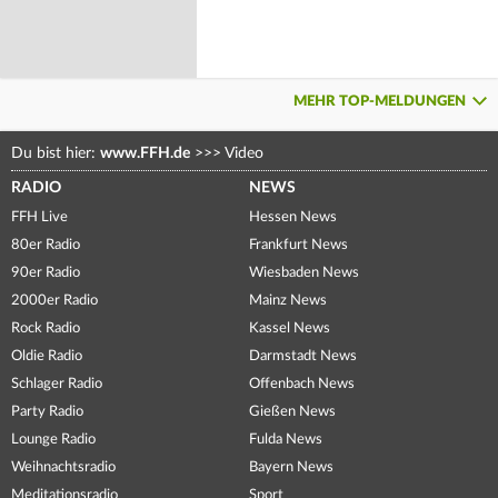
MEHR TOP-MELDUNGEN
Du bist hier:
www.FFH.de
>>>
Video
RADIO
NEWS
FFH Live
Hessen News
80er Radio
Frankfurt News
90er Radio
Wiesbaden News
2000er Radio
Mainz News
Rock Radio
Kassel News
Oldie Radio
Darmstadt News
Schlager Radio
Offenbach News
Party Radio
Gießen News
Lounge Radio
Fulda News
Weihnachtsradio
Bayern News
Meditationsradio
Sport