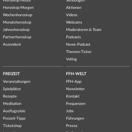
Horoskop Heute
Sendungen
Horoskop Morgen
Aktionen
Wochenhoroskop
Videos
Monatshoroskop
Webcams
Jahreshoroskop
Moderatoren & Team
Partnerhoroskop
Podcasts
Aszendent
News-Podcast
Themen-Ticker
Voting
FREIZEIT
FFH-WELT
Veranstaltungen
FFH-App
Spielplätze
Newsletter
Rezepte
Kontakt
Meditation
Frequenzen
Ausflugsziele
Jobs
Freizeit-Tipps
Führungen
Ticketshop
Presse