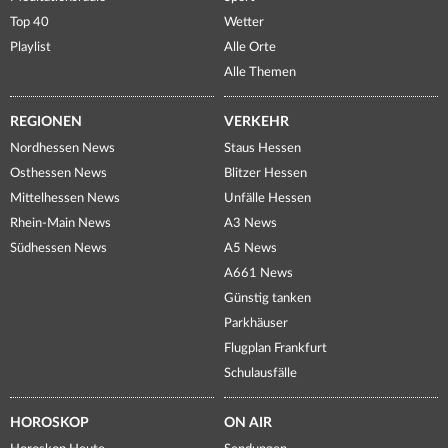
Top 40
Wetter
Playlist
Alle Orte
Alle Themen
REGIONEN
VERKEHR
Nordhessen News
Staus Hessen
Osthessen News
Blitzer Hessen
Mittelhessen News
Unfälle Hessen
Rhein-Main News
A3 News
Südhessen News
A5 News
A661 News
Günstig tanken
Parkhäuser
Flugplan Frankfurt
Schulausfälle
HOROSKOP
ON AIR