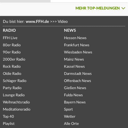
MEHR TOP-MELDUNGEN
Du bist hier:
www.FFH.de
>>>
Video
RADIO
NEWS
FFH Live
Hessen News
80er Radio
Frankfurt News
90er Radio
Wiesbaden News
2000er Radio
Mainz News
Rock Radio
Kassel News
Oldie Radio
Darmstadt News
Schlager Radio
Offenbach News
Party Radio
Gießen News
Lounge Radio
Fulda News
Weihnachtsradio
Bayern News
Meditationsradio
Sport
Top 40
Wetter
Playlist
Alle Orte