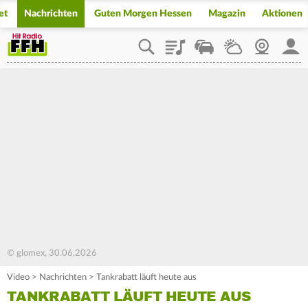
et
Nachrichten
Guten Morgen Hessen
Magazin
Aktionen
Playlist
Staupilot
Wetter
Webcam
Mein
© glomex, 30.06.2026
Video
>
Nachrichten
>
Tankrabatt läuft heute aus
TANKRABATT LÄUFT HEUTE AUS