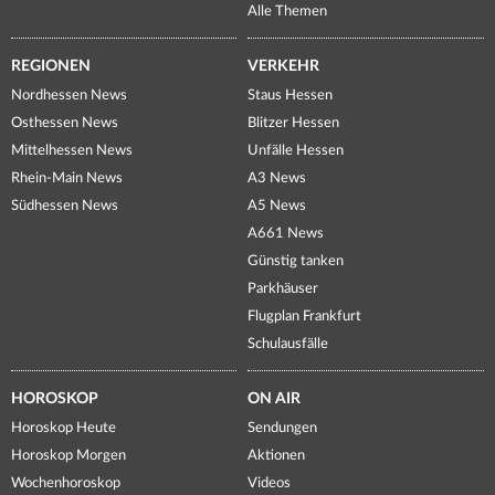
Alle Themen
REGIONEN
VERKEHR
Nordhessen News
Staus Hessen
Osthessen News
Blitzer Hessen
Mittelhessen News
Unfälle Hessen
Rhein-Main News
A3 News
Südhessen News
A5 News
A661 News
Günstig tanken
Parkhäuser
Flugplan Frankfurt
Schulausfälle
HOROSKOP
ON AIR
Horoskop Heute
Sendungen
Horoskop Morgen
Aktionen
Wochenhoroskop
Videos