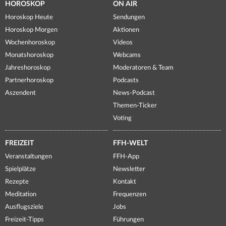
HOROSKOP
ON AIR
Horoskop Heute
Sendungen
Horoskop Morgen
Aktionen
Wochenhoroskop
Videos
Monatshoroskop
Webcams
Jahreshoroskop
Moderatoren & Team
Partnerhoroskop
Podcasts
Aszendent
News-Podcast
Themen-Ticker
Voting
FREIZEIT
FFH-WELT
Veranstaltungen
FFH-App
Spielplätze
Newsletter
Rezepte
Kontakt
Meditation
Frequenzen
Ausflugsziele
Jobs
Freizeit-Tipps
Führungen