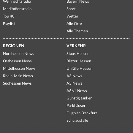
Weihnachtsradio
Bayern News
Meditationsradio
Sport
Top 40
Wetter
Playlist
Alle Orte
Alle Themen
REGIONEN
VERKEHR
Nordhessen News
Staus Hessen
Osthessen News
Blitzer Hessen
Mittelhessen News
Unfälle Hessen
Rhein-Main News
A3 News
Südhessen News
A5 News
A661 News
Günstig tanken
Parkhäuser
Flugplan Frankfurt
Schulausfälle