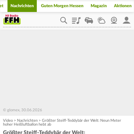
et
Nachrichten
Guten Morgen Hessen
Magazin
Aktionen
Playlist
Staupilot
Wetter
Webcam
Mein
© glomex, 30.06.2026
Video
>
Nachrichten
>
Größter Steiff-Teddybär der Welt: Neun Meter
hoher Heißluftballon hebt ab
Größter Steiff-Teddybär der Welt: