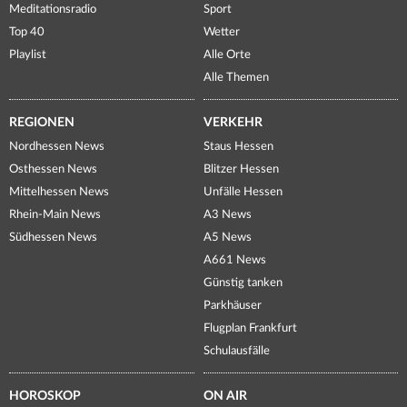
Meditationsradio
Sport
Top 40
Wetter
Playlist
Alle Orte
Alle Themen
REGIONEN
VERKEHR
Nordhessen News
Staus Hessen
Osthessen News
Blitzer Hessen
Mittelhessen News
Unfälle Hessen
Rhein-Main News
A3 News
Südhessen News
A5 News
A661 News
Günstig tanken
Parkhäuser
Flugplan Frankfurt
Schulausfälle
HOROSKOP
ON AIR