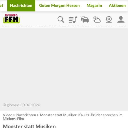
et
Nachrichten
Guten Morgen Hessen
Magazin
Aktionen
Playlist
Staupilot
Wetter
Webcam
Mein
© glomex, 30.06.2026
Video
>
Nachrichten
>
Monster statt Musiker: Kaulitz-Brüder sprechen im
Minions-Film
Monster statt Musiker: