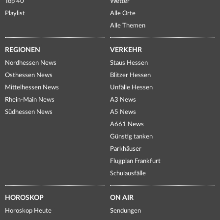
Top 40
Wetter
Playlist
Alle Orte
Alle Themen
REGIONEN
VERKEHR
Nordhessen News
Staus Hessen
Osthessen News
Blitzer Hessen
Mittelhessen News
Unfälle Hessen
Rhein-Main News
A3 News
Südhessen News
A5 News
A661 News
Günstig tanken
Parkhäuser
Flugplan Frankfurt
Schulausfälle
HOROSKOP
ON AIR
Horoskop Heute
Sendungen