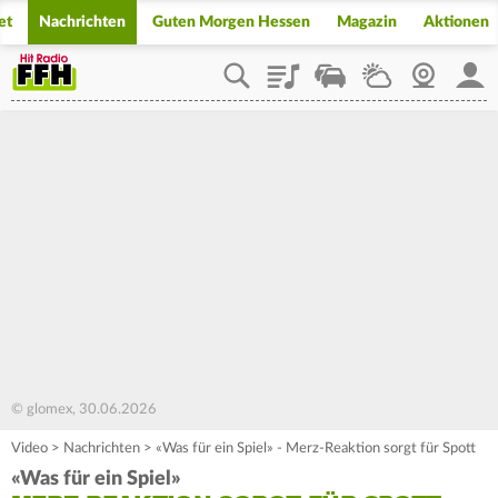
et
Nachrichten
Guten Morgen Hessen
Magazin
Aktionen
Playlist
Staupilot
Wetter
Webcam
Mein
© glomex, 30.06.2026
Video
>
Nachrichten
>
«Was für ein Spiel» - Merz-Reaktion sorgt für Spott
«Was für ein Spiel»