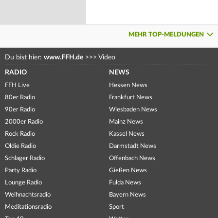
MEHR TOP-MELDUNGEN
Du bist hier:
www.FFH.de
>>>
Video
RADIO
NEWS
FFH Live
Hessen News
80er Radio
Frankfurt News
90er Radio
Wiesbaden News
2000er Radio
Mainz News
Rock Radio
Kassel News
Oldie Radio
Darmstadt News
Schlager Radio
Offenbach News
Party Radio
Gießen News
Lounge Radio
Fulda News
Weihnachtsradio
Bayern News
Meditationsradio
Sport