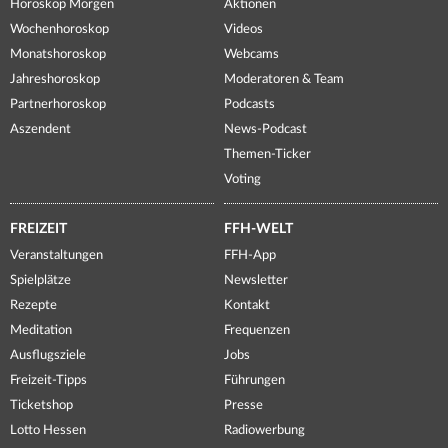
Horoskop Morgen
Aktionen
Wochenhoroskop
Videos
Monatshoroskop
Webcams
Jahreshoroskop
Moderatoren & Team
Partnerhoroskop
Podcasts
Aszendent
News-Podcast
Themen-Ticker
Voting
FREIZEIT
FFH-WELT
Veranstaltungen
FFH-App
Spielplätze
Newsletter
Rezepte
Kontakt
Meditation
Frequenzen
Ausflugsziele
Jobs
Freizeit-Tipps
Führungen
Ticketshop
Presse
Lotto Hessen
Radiowerbung