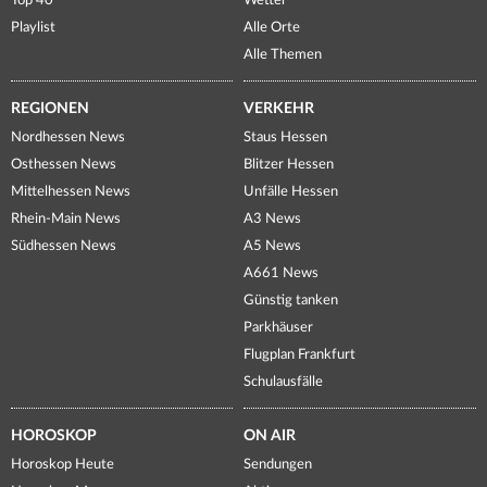
Top 40
Wetter
Playlist
Alle Orte
Alle Themen
REGIONEN
VERKEHR
Nordhessen News
Staus Hessen
Osthessen News
Blitzer Hessen
Mittelhessen News
Unfälle Hessen
Rhein-Main News
A3 News
Südhessen News
A5 News
A661 News
Günstig tanken
Parkhäuser
Flugplan Frankfurt
Schulausfälle
HOROSKOP
ON AIR
Horoskop Heute
Sendungen