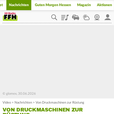
et
Nachrichten
Guten Morgen Hessen
Magazin
Aktionen
Playlist
Staupilot
Wetter
Webcam
Mein
© glomex, 30.06.2026
Video
>
Nachrichten
>
Von Druckmaschinen zur Rüstung
VON DRUCKMASCHINEN ZUR