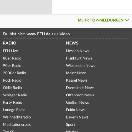
MEHR TOP-MELDUNGEN
Du bist hier:
www.FFH.de
>>>
Video
RADIO
NEWS
FFH Live
Hessen News
80er Radio
Frankfurt News
90er Radio
Wiesbaden News
2000er Radio
Mainz News
Rock Radio
Kassel News
Oldie Radio
Darmstadt News
Schlager Radio
Offenbach News
Party Radio
Gießen News
Lounge Radio
Fulda News
Weihnachtsradio
Bayern News
Meditationsradio
Sport