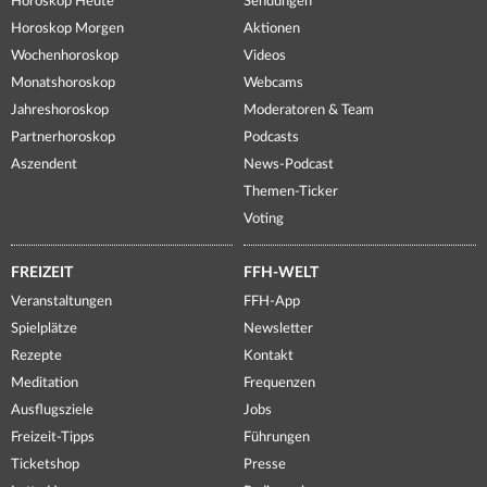
Horoskop Heute
Sendungen
Horoskop Morgen
Aktionen
Wochenhoroskop
Videos
Monatshoroskop
Webcams
Jahreshoroskop
Moderatoren & Team
Partnerhoroskop
Podcasts
Aszendent
News-Podcast
Themen-Ticker
Voting
FREIZEIT
FFH-WELT
Veranstaltungen
FFH-App
Spielplätze
Newsletter
Rezepte
Kontakt
Meditation
Frequenzen
Ausflugsziele
Jobs
Freizeit-Tipps
Führungen
Ticketshop
Presse