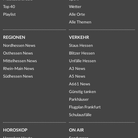
Top 40
Wetter
Playlist
Alle Orte
Alle Themen
REGIONEN
VERKEHR
Nordhessen News
Staus Hessen
Osthessen News
Blitzer Hessen
Mittelhessen News
Unfälle Hessen
Rhein-Main News
A3 News
Südhessen News
A5 News
A661 News
Günstig tanken
Parkhäuser
Flugplan Frankfurt
Schulausfälle
HOROSKOP
ON AIR