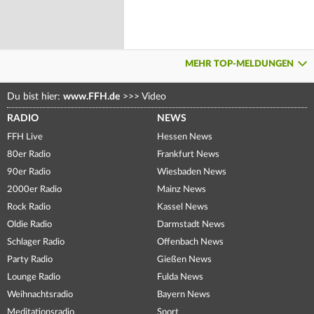
MEHR TOP-MELDUNGEN
Du bist hier:
www.FFH.de
>>>
Video
RADIO
NEWS
FFH Live
Hessen News
80er Radio
Frankfurt News
90er Radio
Wiesbaden News
2000er Radio
Mainz News
Rock Radio
Kassel News
Oldie Radio
Darmstadt News
Schlager Radio
Offenbach News
Party Radio
Gießen News
Lounge Radio
Fulda News
Weihnachtsradio
Bayern News
Meditationsradio
Sport