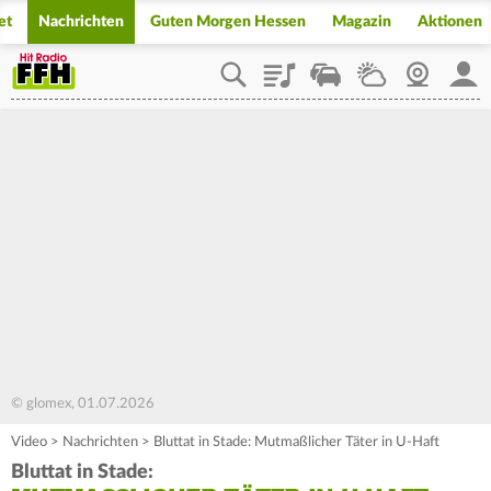
et
Nachrichten
Guten Morgen Hessen
Magazin
Aktionen
Playlist
Staupilot
Wetter
Webcam
Mein
© glomex, 01.07.2026
Video
>
Nachrichten
>
Bluttat in Stade: Mutmaßlicher Täter in U-Haft
Bluttat in Stade: