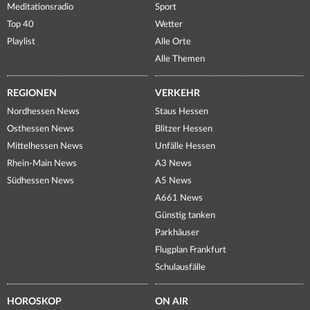
Meditationsradio
Sport
Top 40
Wetter
Playlist
Alle Orte
Alle Themen
REGIONEN
VERKEHR
Nordhessen News
Staus Hessen
Osthessen News
Blitzer Hessen
Mittelhessen News
Unfälle Hessen
Rhein-Main News
A3 News
Südhessen News
A5 News
A661 News
Günstig tanken
Parkhäuser
Flugplan Frankfurt
Schulausfälle
HOROSKOP
ON AIR