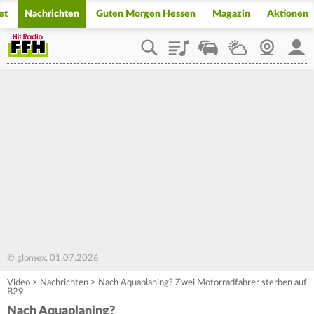
et
Nachrichten
Guten Morgen Hessen
Magazin
Aktionen
Playlist
Staupilot
Wetter
Webcam
Mein
© glomex, 01.07.2026
Video
>
Nachrichten
>
Nach Aquaplaning? Zwei Motorradfahrer sterben auf
B29
Nach Aquaplaning?