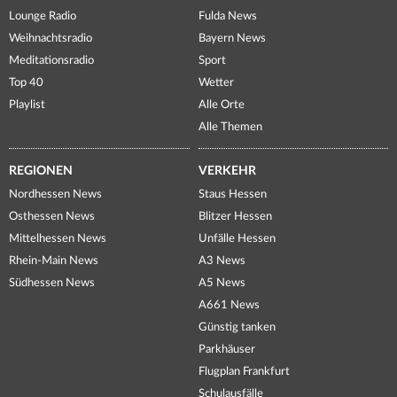
Lounge Radio
Fulda News
Weihnachtsradio
Bayern News
Meditationsradio
Sport
Top 40
Wetter
Playlist
Alle Orte
Alle Themen
REGIONEN
VERKEHR
Nordhessen News
Staus Hessen
Osthessen News
Blitzer Hessen
Mittelhessen News
Unfälle Hessen
Rhein-Main News
A3 News
Südhessen News
A5 News
A661 News
Günstig tanken
Parkhäuser
Flugplan Frankfurt
Schulausfälle