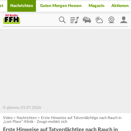
et
Nachrichten
Guten Morgen Hessen
Magazin
Aktionen
Playlist
Staupilot
Wetter
Webcam
Mein
© glomex, 01.07.2026
Video
>
Nachrichten
>
Erste Hinweise auf Tatverdächtige nach Rauch in
„Lost Place“-Klinik - Zeuge meldet sich
Erste Hinweise auf Tatverdächtige nach Rauch in