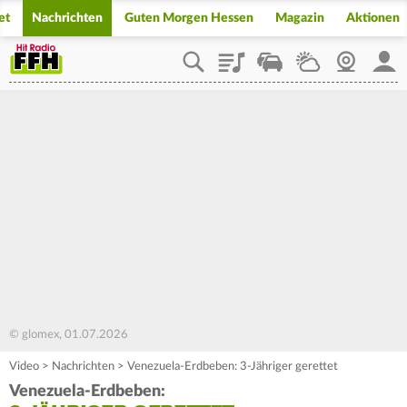
et
Nachrichten
Guten Morgen Hessen
Magazin
Aktionen
Playlist
Staupilot
Wetter
Webcam
Mein
© glomex, 01.07.2026
Video
>
Nachrichten
>
Venezuela-Erdbeben: 3-Jähriger gerettet
Venezuela-Erdbeben: