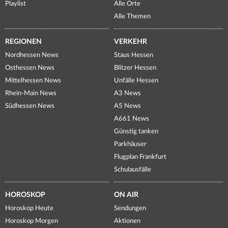
Playlist
Alle Orte
Alle Themen
REGIONEN
VERKEHR
Nordhessen News
Staus Hessen
Osthessen News
Blitzer Hessen
Mittelhessen News
Unfälle Hessen
Rhein-Main News
A3 News
Südhessen News
A5 News
A661 News
Günstig tanken
Parkhäuser
Flugplan Frankfurt
Schulausfälle
HOROSKOP
ON AIR
Horoskop Heute
Sendungen
Horoskop Morgen
Aktionen