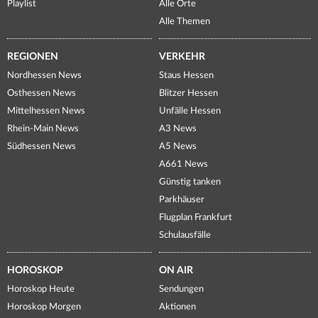
Playlist
Alle Orte
Alle Themen
REGIONEN
VERKEHR
Nordhessen News
Staus Hessen
Osthessen News
Blitzer Hessen
Mittelhessen News
Unfälle Hessen
Rhein-Main News
A3 News
Südhessen News
A5 News
A661 News
Günstig tanken
Parkhäuser
Flugplan Frankfurt
Schulausfälle
HOROSKOP
ON AIR
Horoskop Heute
Sendungen
Horoskop Morgen
Aktionen