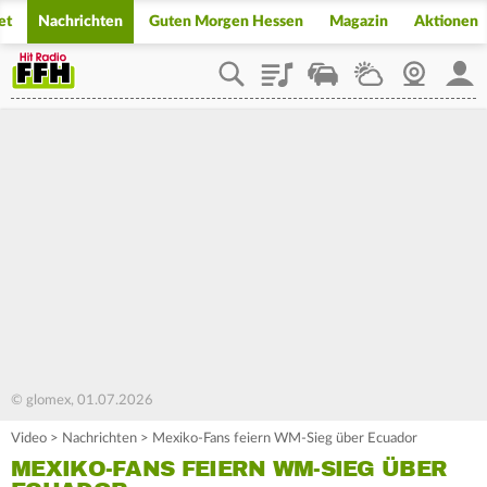
et
Nachrichten
Guten Morgen Hessen
Magazin
Aktionen
Playlist
Staupilot
Wetter
Webcam
Mein
© glomex, 01.07.2026
Video
>
Nachrichten
>
Mexiko-Fans feiern WM-Sieg über Ecuador
MEXIKO-FANS FEIERN WM-SIEG ÜBER