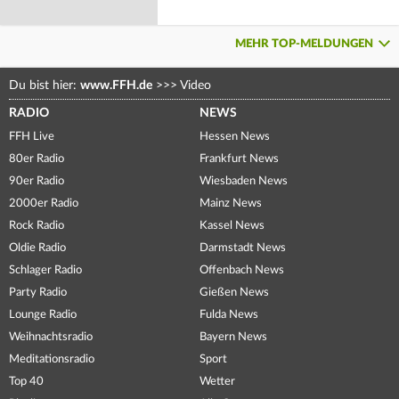
MEHR TOP-MELDUNGEN
Du bist hier:
www.FFH.de
>>>
Video
RADIO
NEWS
FFH Live
Hessen News
80er Radio
Frankfurt News
90er Radio
Wiesbaden News
2000er Radio
Mainz News
Rock Radio
Kassel News
Oldie Radio
Darmstadt News
Schlager Radio
Offenbach News
Party Radio
Gießen News
Lounge Radio
Fulda News
Weihnachtsradio
Bayern News
Meditationsradio
Sport
Top 40
Wetter