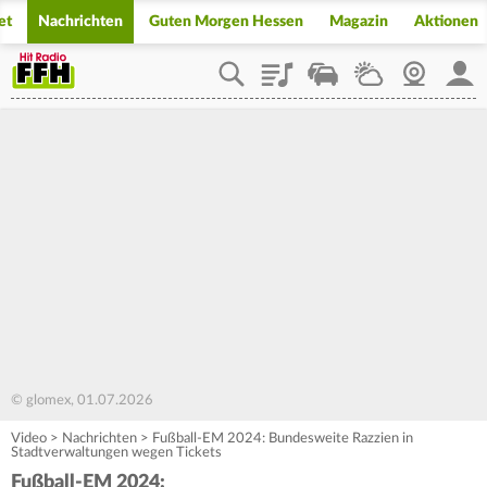
et
Nachrichten
Guten Morgen Hessen
Magazin
Aktionen
Playlist
Staupilot
Wetter
Webcam
Mein
© glomex, 01.07.2026
Video
>
Nachrichten
>
Fußball-EM 2024: Bundesweite Razzien in
Stadtverwaltungen wegen Tickets
Fußball-EM 2024: