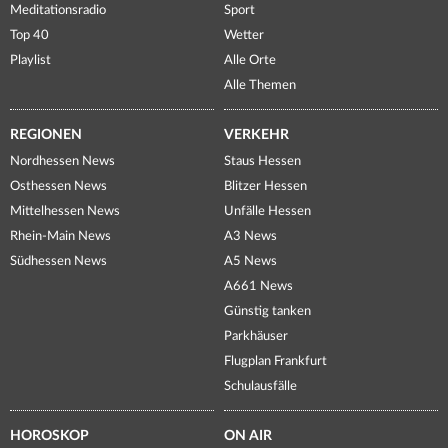
Meditationsradio
Sport
Top 40
Wetter
Playlist
Alle Orte
Alle Themen
REGIONEN
VERKEHR
Nordhessen News
Staus Hessen
Osthessen News
Blitzer Hessen
Mittelhessen News
Unfälle Hessen
Rhein-Main News
A3 News
Südhessen News
A5 News
A661 News
Günstig tanken
Parkhäuser
Flugplan Frankfurt
Schulausfälle
HOROSKOP
ON AIR