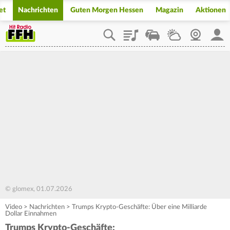
et
Nachrichten
Guten Morgen Hessen
Magazin
Aktionen
Playlist
Staupilot
Wetter
Webcam
Mein
© glomex, 01.07.2026
Video
>
Nachrichten
>
Trumps Krypto-Geschäfte: Über eine Milliarde
Dollar Einnahmen
Trumps Krypto-Geschäfte: