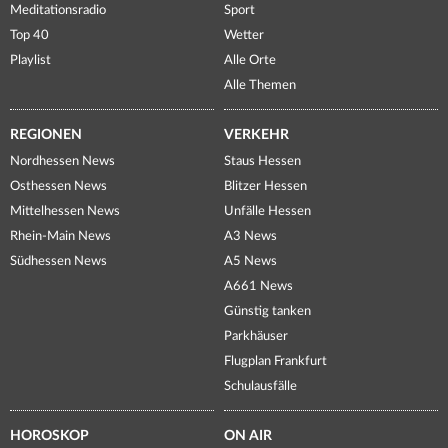
Meditationsradio
Sport
Top 40
Wetter
Playlist
Alle Orte
Alle Themen
REGIONEN
VERKEHR
Nordhessen News
Staus Hessen
Osthessen News
Blitzer Hessen
Mittelhessen News
Unfälle Hessen
Rhein-Main News
A3 News
Südhessen News
A5 News
A661 News
Günstig tanken
Parkhäuser
Flugplan Frankfurt
Schulausfälle
HOROSKOP
ON AIR