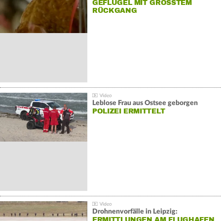
GEFLÜGEL MIT GRÖSSTEM R
ÜCKGANG
Leblose Frau aus Ostsee geborgen
POLIZEI ERMITTELT
Drohnenvorfälle in Leipzig:
ERMITTLUNGEN AM FLUGHAFEN