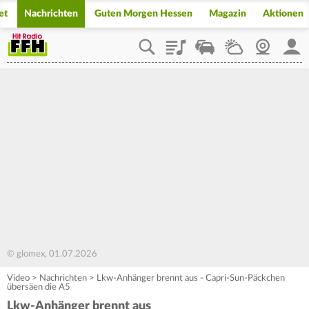
et
Nachrichten
Guten Morgen Hessen
Magazin
Aktionen
Playlist
Staupilot
Wetter
Webcam
Mein
© glomex, 01.07.2026
Video
>
Nachrichten
>
Lkw-Anhänger brennt aus - Capri-Sun-Päckchen
übersäen die A5
Lkw-Anhänger brennt aus