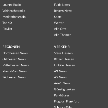
Lounge Radio
Fulda News
Weihnachtsradio
Bayern News
Meditationsradio
Sport
Top 40
Wetter
Playlist
Alle Orte
Alle Themen
REGIONEN
VERKEHR
Nordhessen News
Staus Hessen
Osthessen News
Blitzer Hessen
Mittelhessen News
Unfälle Hessen
Rhein-Main News
A3 News
Südhessen News
A5 News
A661 News
Günstig tanken
Parkhäuser
Flugplan Frankfurt
Schulausfälle